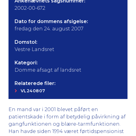
Ankenævnets sagsnummer:
2002-00-672
Dato for dommens afsigelse:
fredag den 24. august 2007
Domstol:
Vestre Landsret
Kategori:
Domme afsagt af landsret
Relaterede filer:
VL240807
En mand var i 2001 blevet påført en
patientskade i form af betydelig påvirkning af
gangfunktionen og blære-tarmfunktionen.
Han havde siden 1994 været førtidspensionist