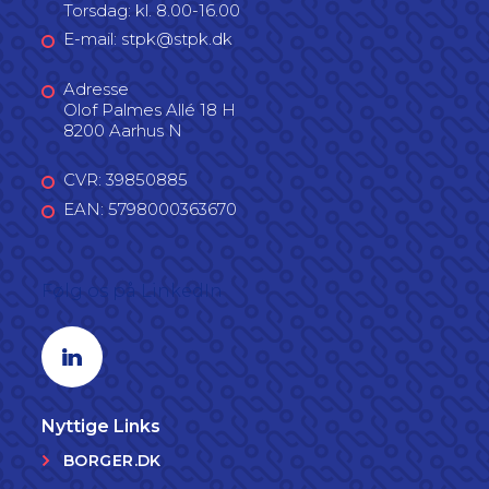
Torsdag: kl. 8.00-16.00
E-mail: stpk@stpk.dk
Adresse
Olof Palmes Allé 18 H
8200 Aarhus N
CVR: 39850885
EAN: 5798000363670
Følg os på LinkedIn
Linkedin profil
Nyttige Links
BORGER.DK