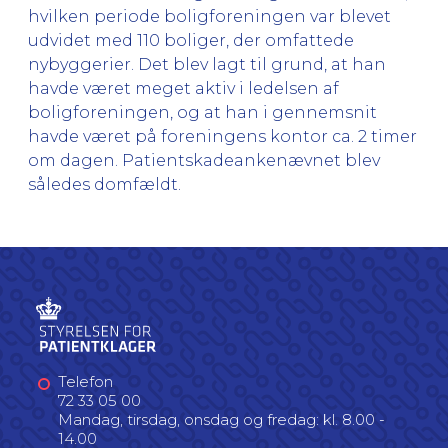
hvilken periode boligforeningen var blevet
udvidet med 110 boliger, der omfattede
nybyggerier. Det blev lagt til grund, at han
havde været meget aktiv i ledelsen af
boligforeningen, og at han i gennemsnit
havde været på foreningens kontor ca. 2 timer
om dagen. Patientskadeankenævnet blev
således domfældt.
Telefon
72 33 05 00
Mandag, tirsdag, onsdag og fredag: kl. 8.00 -
14.00