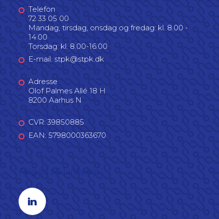
Telefon
72 33 05 00
Mandag, tirsdag, onsdag og fredag: kl. 8.00 -
14.00
Torsdag: kl. 8.00-16.00
E-mail: stpk@stpk.dk
Adresse
Olof Palmes Allé 18 H
8200 Aarhus N
CVR: 39850885
EAN: 5798000363670
Følg os på LinkedIn
Linkedin profil