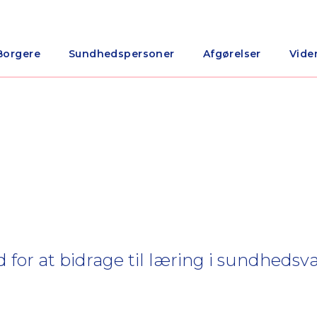
Borgere
Sundhedspersoner
Afgørelser
Vide
hed for at bidrage til læring i sundheds