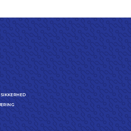
TSIKKERHED
ÆRING