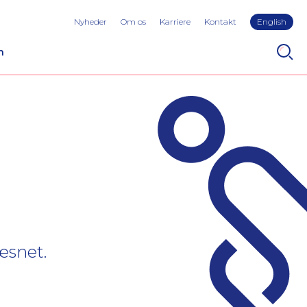
Nyheder
Om os
Karriere
Kontakt
English
n
væsnet.