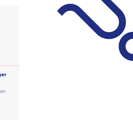
ger
er.