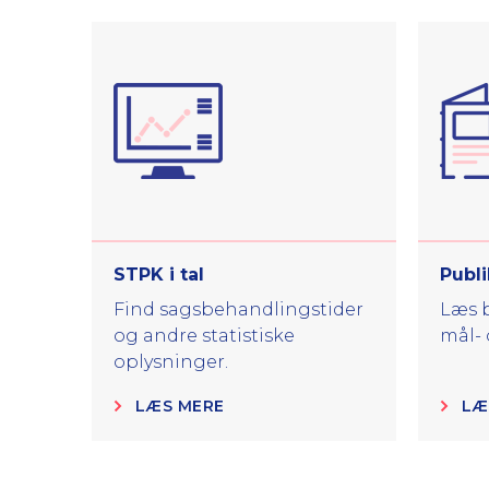
STPK i tal
Publi
Find sagsbehandlingstider
Læs b
og andre statistiske
mål- 
oplysninger.
LÆS MERE
LÆ