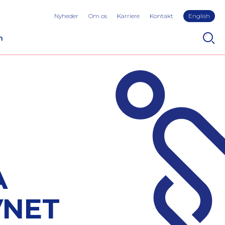
Nyheder
Om os
Karriere
Kontakt
English
n
A
NET