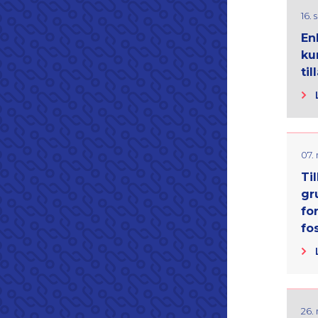
16.
En
ku
til
07.
Til
gr
fo
fo
26.