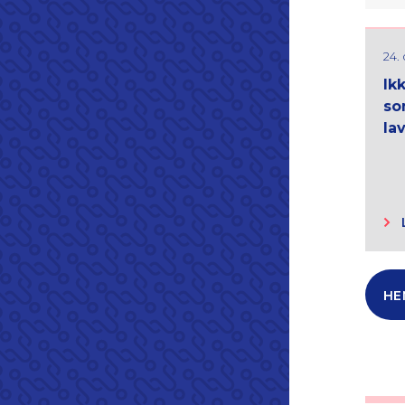
24.
Ikk
so
la
HE