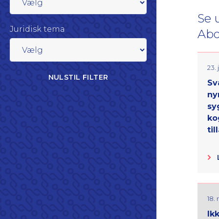
Se 
Juridisk tema
Abo
23. 
NULSTIL FILTER
Sv
ny
sy
ko
til
18.
Ik