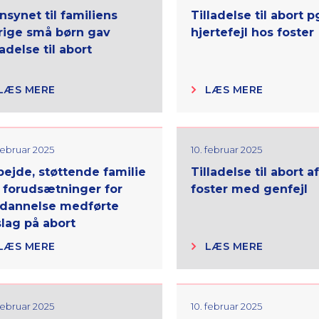
nsynet til familiens
Tilladelse til abort p
rige små børn gav
hjertefejl hos foster
ladelse til abort
LÆS MERE
LÆS MERE
 februar 2025
10. februar 2025
bejde, støttende familie
Tilladelse til abort af
 forudsætninger for
foster med genfejl
dannelse medførte
slag på abort
LÆS MERE
LÆS MERE
 februar 2025
10. februar 2025