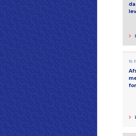
da
le
19.
Af
me
fo