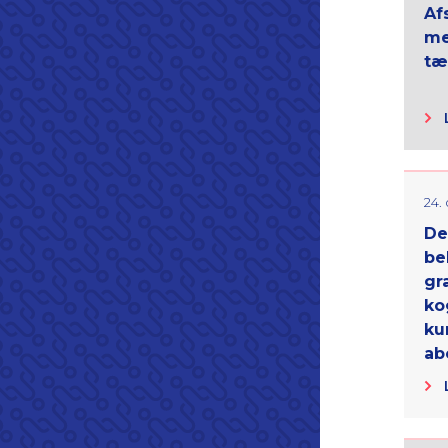
Af
me
tæ
24.
De
be
gr
ko
ku
ab