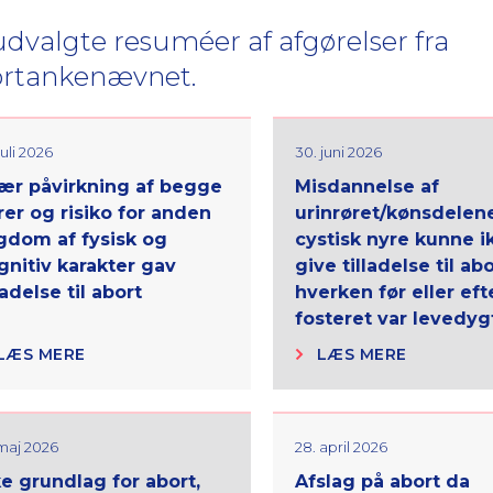
udvalgte resuméer af afgørelser fra
rtankenævnet.
juli 2026
30. juni 2026
ær påvirkning af begge
Misdannelse af
rer og risiko for anden
urinrøret/kønsdelen
gdom af fysisk og
cystisk nyre kunne i
gnitiv karakter gav
give tilladelse til abo
ladelse til abort
hverken før eller efte
fosteret var levedyg
LÆS MERE
LÆS MERE
 maj 2026
28. april 2026
ke grundlag for abort,
Afslag på abort da