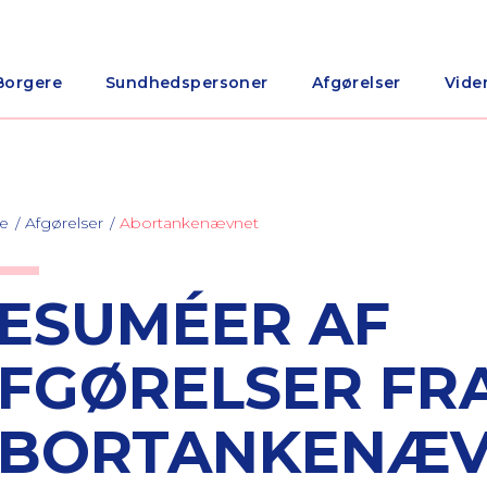
Borgere
Sundhedspersoner
Afgørelser
Vide
de
Afgørelser
Abortankenævnet
ESUMÉER AF
FGØRELSER FR
BORTANKENÆV