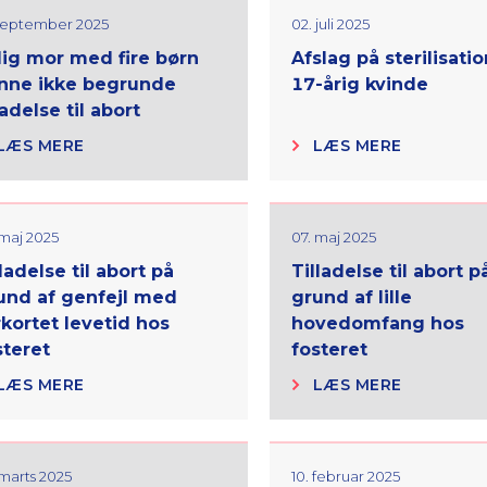
 september 2025
02. juli 2025
lig mor med fire børn
Afslag på sterilisatio
nne ikke begrunde
17-årig kvinde
ladelse til abort
LÆS MERE
LÆS MERE
 maj 2025
07. maj 2025
ladelse til abort på
Tilladelse til abort p
und af genfejl med
grund af lille
rkortet levetid hos
hovedomfang hos
steret
fosteret
LÆS MERE
LÆS MERE
 marts 2025
10. februar 2025