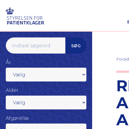
SØG
Forsi
År
R
Alder
A
A
Afgørelse