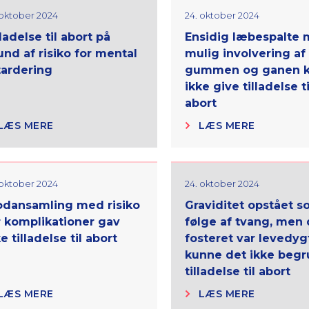
 oktober 2024
24. oktober 2024
ladelse til abort på
Ensidig læbespalte
und af risiko for mental
mulig involvering af
tardering
gummen og ganen 
ikke give tilladelse ti
abort
LÆS MERE
LÆS MERE
 oktober 2024
24. oktober 2024
odansamling med risiko
Graviditet opstået 
r komplikationer gav
følge af tvang, men 
e tilladelse til abort
fosteret var levedygt
kunne det ikke beg
tilladelse til abort
LÆS MERE
LÆS MERE