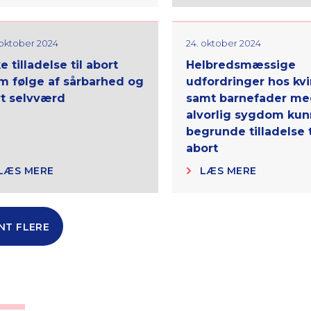
 oktober 2024
24. oktober 2024
e tilladelse til abort
Helbredsmæssige
m følge af sårbarhed og
udfordringer hos kv
vt selvværd
samt barnefader me
alvorlig sygdom ku
begrunde tilladelse t
abort
LÆS MERE
LÆS MERE
NT FLERE