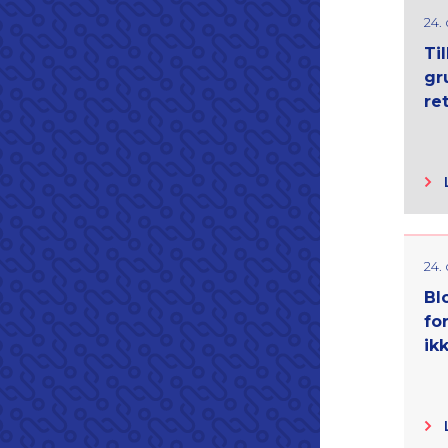
24.
Til
gr
re
24.
Bl
fo
ikk