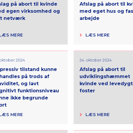
slag på abort til kvinde
Afslag på abort til k
d egen virksomhed og
med eget hus og fas
t netværk
arbejde
LÆS MERE
LÆS MERE
 oktober 2024
24. oktober 2024
pressiv tilstand kunne
Afslag på abort til
handles på trods af
udviklingshæmmet
aviditet, og lavt
kvinde ved levedygt
gnitivt funktionsniveau
foster
nne ikke begrunde
ort
LÆS MERE
LÆS MERE