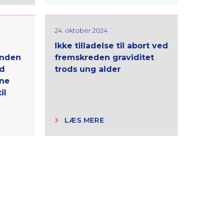
24. oktober 2024
Ikke tilladelse til abort ved
inden
fremskreden graviditet
d
trods ung alder
nne
il
LÆS MERE