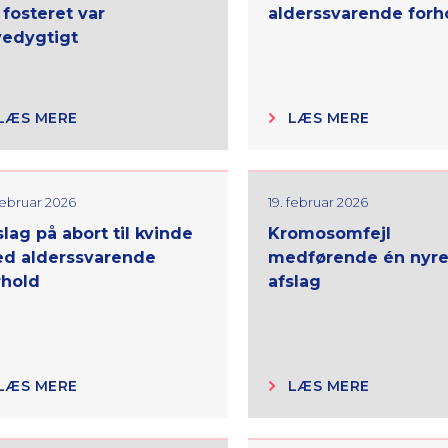
 fosteret var
alderssvarende forh
vedygtigt
LÆS MERE
LÆS MERE
 februar 2026
19. februar 2026
slag på abort til kvinde
Kromosomfejl
d alderssvarende
medførende én nyre
rhold
afslag
LÆS MERE
LÆS MERE