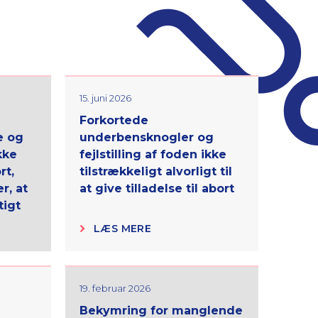
15. juni 2026
Forkortede
e og
underbensknogler og
kke
fejlstilling af foden ikke
rt,
tilstrækkeligt alvorligt til
r, at
at give tilladelse til abort
tigt
LÆS MERE
19. februar 2026
Bekymring for manglende