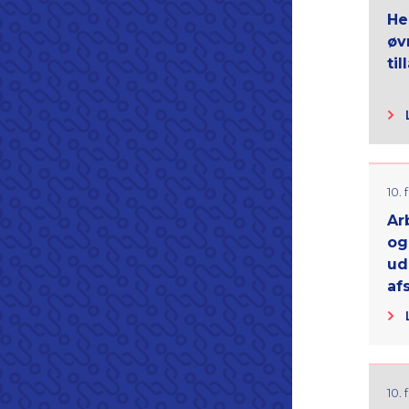
He
øv
til
10.
Ar
og
ud
af
10.