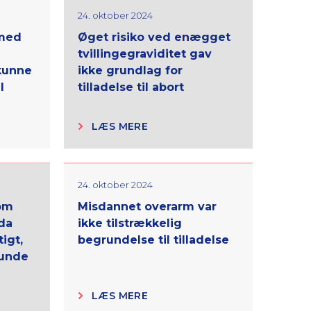
24. oktober 2024
 med
Øget risiko ved enægget
tvillingegraviditet gav
kunne
ikke grundlag for
l
tilladelse til abort
LÆS MERE
24. oktober 2024
som
Misdannet overarm var
da
ikke tilstrækkelig
igt,
begrundelse til tilladelse
runde
LÆS MERE