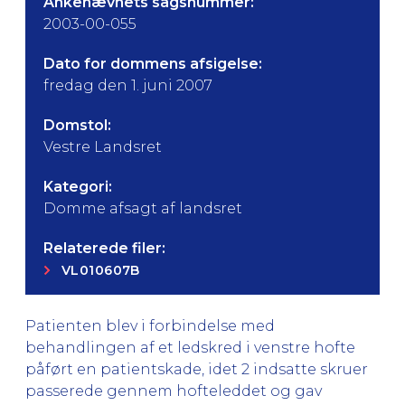
Ankenævnets sagsnummer:
2003-00-055
Dato for dommens afsigelse:
fredag den 1. juni 2007
Domstol:
Vestre Landsret
Kategori:
Domme afsagt af landsret
Relaterede filer:
VL010607B
Patienten blev i forbindelse med
behandlingen af et ledskred i venstre hofte
påført en patientskade, idet 2 indsatte skruer
passerede gennem hofteleddet og gav