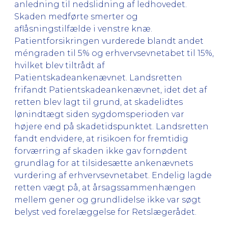
anledning til nedslidning af ledhovedet.
Skaden medførte smerter og
aflåsningstilfælde i venstre knæ.
Patientforsikringen vurderede blandt andet
méngraden til 5% og erhvervsevnetabet til 15%,
hvilket blev tiltrådt af
Patientskadeankenævnet. Landsretten
frifandt Patientskadeankenævnet, idet det af
retten blev lagt til grund, at skadelidtes
lønindtægt siden sygdomsperioden var
højere end på skadetidspunktet. Landsretten
fandt endvidere, at risikoen for fremtidig
forværring af skaden ikke gav fornødent
grundlag for at tilsidesætte ankenævnets
vurdering af erhvervsevnetabet. Endelig lagde
retten vægt på, at årsagssammenhængen
mellem gener og grundlidelse ikke var søgt
belyst ved forelæggelse for Retslægerådet.