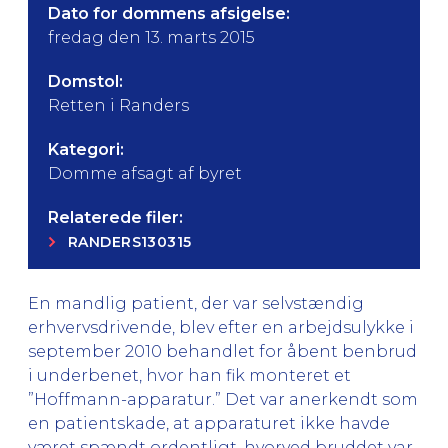
Dato for dommens afsigelse:
fredag den 13. marts 2015
Domstol:
Retten i Randers
Kategori:
Domme afsagt af byret
Relaterede filer:
RANDERS130315
En mandlig patient, der var selvstændig
erhvervsdrivende, blev efter en arbejdsulykke i
september 2010 behandlet for åbent benbrud
i underbenet, hvor han fik monteret et
”Hoffmann-apparatur.” Det var anerkendt som
en patientskade, at apparaturet ikke havde
været spændt ordentligt, hvorved bruddet var