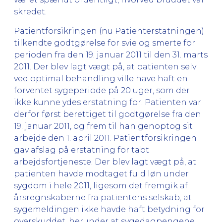
skredet.
Patientforsikringen (nu Patienterstatningen)
tilkendte godtgørelse for svie og smerte for
perioden fra den 19. januar 2011 til den 31. marts
2011. Der blev lagt vægt på, at patienten selv
ved optimal behandling ville have haft en
forventet sygeperiode på 20 uger, som der
ikke kunne ydes erstatning for. Patienten var
derfor først berettiget til godtgørelse fra den
19. januar 2011, og frem til han genoptog sit
arbejde den 1. april 2011. Patientforsikringen
gav afslag på erstatning for tabt
arbejdsfortjeneste. Der blev lagt vægt på, at
patienten havde modtaget fuld løn under
sygdom i hele 2011, ligesom det fremgik af
årsregnskaberne fra patientens selskab, at
sygemeldingen ikke havde haft betydning for
overskuddet, herunder at sygedagpengene