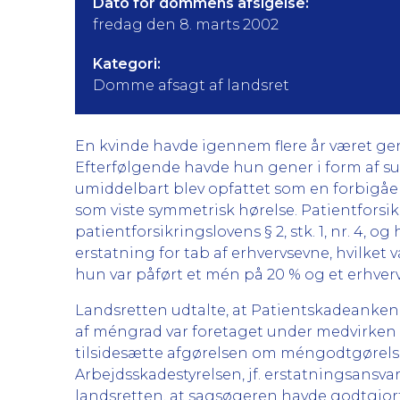
Dato for dommens afsigelse:
fredag den 8. marts 2002
Kategori:
Domme afsagt af landsret
En kvinde havde igennem flere år været gener
Efterfølgende havde hun gener i form af sus
umiddelbart blev opfattet som en forbigåe
som viste symmetrisk hørelse. Patientforsik
patientforsikringslovens § 2, stk. 1, nr. 4,
erstatning for tab af erhvervsevne, hvilke
hun var påført et mén på 20 % og et erhver
Landsretten udtalte, at Patientskadeanken
af méngrad var foretaget under medvirken a
tilsidesætte afgørelsen om méngodtgørelse,
Arbejdsskadestyrelsen, jf. erstatningsansvar
landsretten, at sagsøgeren havde godtgjort, 