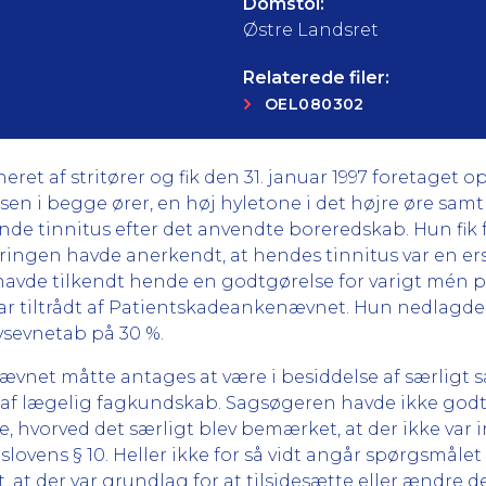
Domstol:
Østre Landsret
Relaterede filer:
OEL080302
et af stritører og fik den 31. januar 1997 foretaget op
en i begge ører, en høj hyletone i det højre øre samt
nde tinnitus efter det anvendte boreredskab. Hun fik
ringen havde anerkendt, at hendes tinnitus var en er
 og havde tilkendt hende en godtgørelse for varigt mén 
t var tiltrådt af Patientskadeankenævnet. Hun nedlagd
vsevnetab på 30 %.
ævnet måtte antages at være i besiddelse af særligt
f lægelig fagkundskab. Sagsøgeren havde ikke godtgj
 hvorved det særligt blev bemærket, at der ikke var i
slovens § 10. Heller ikke for så vidt angår spørgsmåle
at der var grundlag for at tilsidesætte eller ændre de