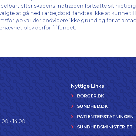
lbart efter skadens indtræden fortsatte sit hidtidige
lgte at gå ned i arbejdstid, fandtes ikke at kunne ti
sforløb var der endvidere ikke grundlag for at antag
nævnet blev derfor frifundet.
Nyttige Links
BORGER.DK
SUNDHED.DK
PATIENTERSTATNINGEN
.00 - 14.00
SUNDHEDSMINISTERIET