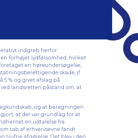
erativt indgreb herfor.
 en forhøjet lydfølsomhed, hvilket
 foretaget en høreundersøgelse,
statningsberettigende skade, jf.
på 5 % og givet afslag på
e ved landsretten påstand om, at
 sagkundskab, og at beregningen
ort, at der var grundlag for at
ndhentet en udtalelse fra
t om tab af erhvervsevne fandt
n trufne afgørelse. Det blev i den