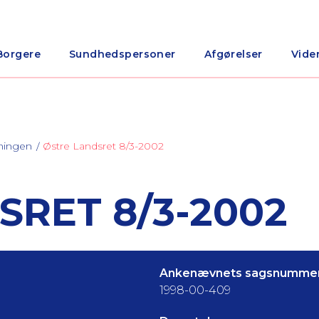
Borgere
Sundhedspersoner
Afgørelser
Vide
ningen
Østre Landsret 8/3-2002
SRET 8/3-2002
Ankenævnets sagsnummer
1998-00-409