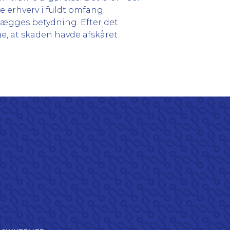
 erhverv i fuldt omfang.
llægges betydning. Efter det
e, at skaden havde afskåret