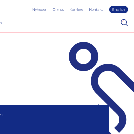
Nyheder
Om os
Karriere
Kontakt
English
n
: