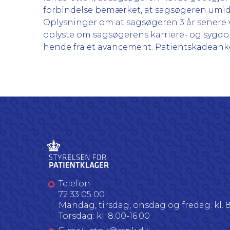
forbindelse bemærket, at sagsøgeren umidde
Oplysninger om at sagsøgeren 3 år senere va
oplyste om sagsøgerens karriere- og sygdom
hende fra et avancement. Patientskadeanke
Telefon
72 33 05 00
Mandag, tirsdag, onsdag og fredag: kl. 8
Torsdag: kl. 8.00-16.00