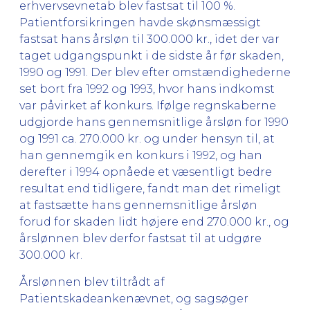
erhvervsevnetab blev fastsat til 100 %.
Patientforsikringen havde skønsmæssigt
fastsat hans årsløn til 300.000 kr., idet der var
taget udgangspunkt i de sidste år før skaden,
1990 og 1991. Der blev efter omstændighederne
set bort fra 1992 og 1993, hvor hans indkomst
var påvirket af konkurs. Ifølge regnskaberne
udgjorde hans gennemsnitlige årsløn for 1990
og 1991 ca. 270.000 kr. og under hensyn til, at
han gennemgik en konkurs i 1992, og han
derefter i 1994 opnåede et væsentligt bedre
resultat end tidligere, fandt man det rimeligt
at fastsætte hans gennemsnitlige årsløn
forud for skaden lidt højere end 270.000 kr., og
årslønnen blev derfor fastsat til at udgøre
300.000 kr.
Årslønnen blev tiltrådt af
Patientskadeankenævnet, og sagsøger