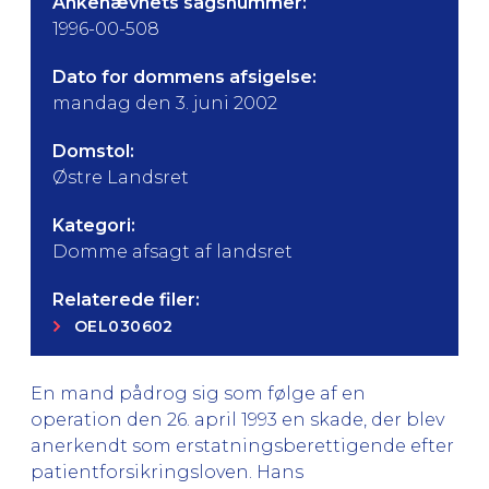
Ankenævnets sagsnummer:
1996-00-508
Dato for dommens afsigelse:
mandag den 3. juni 2002
Domstol:
Østre Landsret
Kategori:
Domme afsagt af landsret
Relaterede filer:
OEL030602
En mand pådrog sig som følge af en
operation den 26. april 1993 en skade, der blev
anerkendt som erstatningsberettigende efter
patientforsikringsloven. Hans