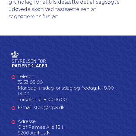
grundlag for at tilsidesætte det af sagsøgte
udøvede skøn ved fastsættelsen af
sagsøgerens årsløn.
Telefon
72 33 05 00
Mandag, tirsdag, onsdag og fredag: kl. 8.00 -
14.00
Torsdag: kl. 8.00-16.00
E-mail: stpk@stpk.dk
Adresse
Olof Palmes Allé 18 H
8200 Aarhus N