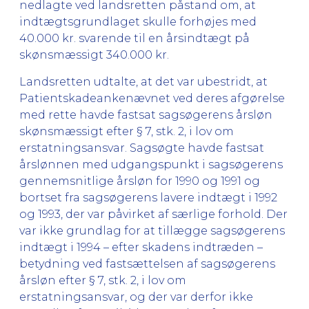
nedlagte ved landsretten påstand om, at
indtægtsgrundlaget skulle forhøjes med
40.000 kr. svarende til en årsindtægt på
skønsmæssigt 340.000 kr.
Landsretten udtalte, at det var ubestridt, at
Patientskadeankenævnet ved deres afgørelse
med rette havde fastsat sagsøgerens årsløn
skønsmæssigt efter § 7, stk. 2, i lov om
erstatningsansvar. Sagsøgte havde fastsat
årslønnen med udgangspunkt i sagsøgerens
gennemsnitlige årsløn for 1990 og 1991 og
bortset fra sagsøgerens lavere indtægt i 1992
og 1993, der var påvirket af særlige forhold. Der
var ikke grundlag for at tillægge sagsøgerens
indtægt i 1994 – efter skadens indtræden –
betydning ved fastsættelsen af sagsøgerens
årsløn efter § 7, stk. 2, i lov om
erstatningsansvar, og der var derfor ikke