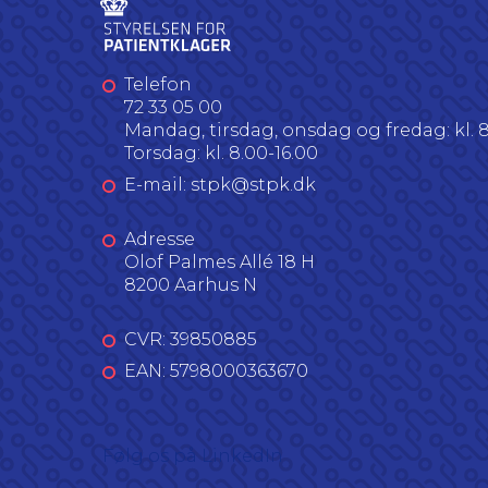
Telefon
72 33 05 00
Mandag, tirsdag, onsdag og fredag: kl. 8
Torsdag: kl. 8.00-16.00
E-mail: stpk@stpk.dk
Adresse
Olof Palmes Allé 18 H
8200 Aarhus N
CVR: 39850885
EAN: 5798000363670
Følg os på LinkedIn