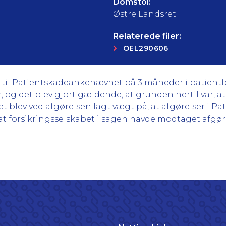
Domstol:
Østre Landsret
Relaterede filer:
OEL290606
 til Patientskadeankenævnet på 3 måneder i patientforsik
 og det blev gjort gældende, at grunden hertil var, at
t blev ved afgørelsen lagt vægt på, at afgørelser i Pa
 forsikringsselskabet i sagen havde modtaget afgørels