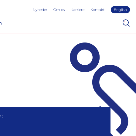
Nyheder
Om os
Karriere
Kontakt
English
n
: