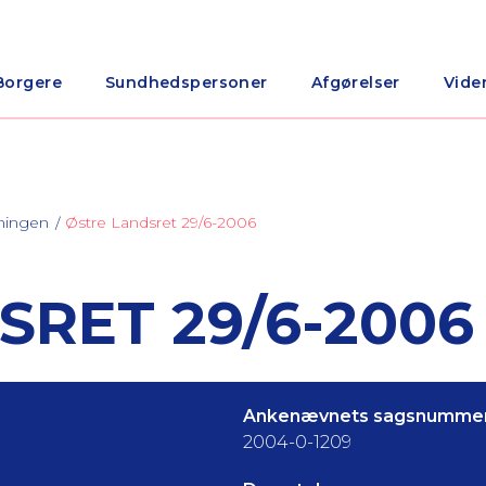
Borgere
Sundhedspersoner
Afgørelser
Vide
ningen
Østre Landsret 29/6-2006
SRET 29/6-2006
Ankenævnets sagsnummer
2004-0-1209