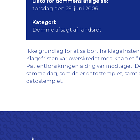
Dato for dommens afsigelse:
torsdag den 29. juni 2006
Kategori:
Domme afsagt af landsret
Ikke grundlag for at se bort fra klagefristen
Klagefristen var overskredet med knap et år,
Patientforsikringen aldrig var modtaget. De
samme dag, som de er datostemplet, samt at
datostemplet.