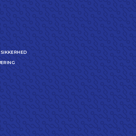
TSIKKERHED
ÆRING