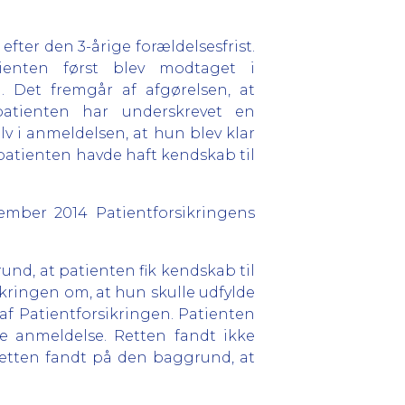
efter den 3-årige forældelsesfrist.
ienten først blev modtaget i
. Det fremgår af afgørelsen, at
 patienten har underskrevet en
lv i anmeldelsen, at hun blev klar
 patienten havde haft kendskab til
mber 2014 Patientforsikringens
rund, at patienten fik kendskab til
ikringen om, at hun skulle udfylde
f Patientforsikringen. Patienten
e anmeldelse. Retten fandt ikke
etten fandt på den baggrund, at