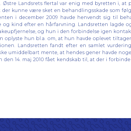
Østre Landsrets flertal var enig med byretten i, at 
 at der kunne være sket en behandlingsskade som føl
ienten i december 2009 havde henvendt sig til beh
e og kind efter en hårfarvning. Landsretten lagde o
makeupfjernelse, og hun i den forbindelse igen konta
en oplyste hun bl.a. om, at hun havde oplevet tiltag
ationen. Landsretten fandt efter en samlet vurderi
 ikke umiddelbart mente, at hendes gener havde noget
 den 14. maj 2010 fået kendskab til, at der i forbi