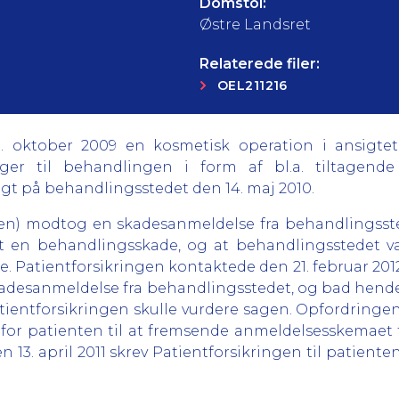
Domstol:
Østre Landsret
Relaterede filer:
OEL211216
 oktober 2009 en kosmetisk operation i ansigtet
ger til behandlingen i form af bl.a. tiltagend
gt på behandlingsstedet den 14. maj 2010.
en) modtog en skadesanmeldelse fra behandlingsstede
rt en behandlingsskade, og at behandlingsstedet v
. Patientforsikringen kontaktede den 21. februar 20
adesanmeldelse fra behandlingsstedet, og bad hende
tientforsikringen skulle vurdere sagen. Opfordringe
 for patienten til at fremsende anmeldelsesskemaet t
en 13. april 2011 skrev Patientforsikringen til patiente