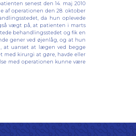
patienten senest den 14. maj 2010
ge af operationen den 28. oktober
andlingsstedet, da hun oplevede
gså vægt på, at patienten i marts
ktede behandlingsstedet og fik en
ende gener ved øjenlåg, og at hun
ng, at uanset at lægen ved begge
 med kirurgi at gøre, havde eller
ndelse med operationen kunne være