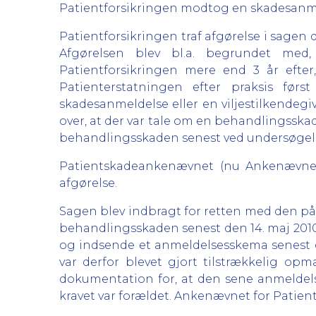
Patientforsikringen modtog en skadesanmeld
Patientforsikringen traf afgørelse i sagen 
Afgørelsen blev bl.a. begrundet med
Patientforsikringen mere end 3 år efter
Patienterstatningen efter praksis før
skadesanmeldelse eller en viljestilkendegiv
over, at der var tale om en behandlingsskad
behandlingsskaden senest ved undersøgels
Patientskadeankenævnet (nu Ankenævnet 
afgørelse.
Sagen blev indbragt for retten med den påst
behandlingsskaden senest den 14. maj 2010,
og indsende et anmeldelsesskema senest de
var derfor blevet gjort tilstrækkelig o
dokumentation for, at den sene anmeldel
kravet var forældet. Ankenævnet for Patient