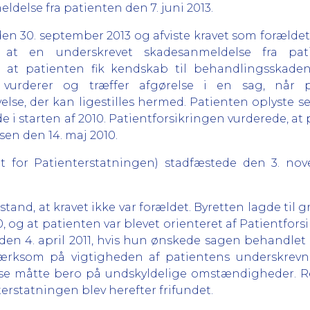
else fra patienten den 7. juni 2013.
den 30. september 2013 og afviste kravet som forældet 
, at en underskrevet skadesanmeldelse fra pat
, at patienten fik kendskab til behandlingsskaden
st vurderer og træffer afgørelse i en sag, når
else, der kan ligestilles hermed. Patienten oplyste se
e i starten af 2010. Patientforsikringen vurderede, at
en den 14. maj 2010.
for Patienterstatningen) stadfæstede den 3. nove
and, at kravet ikke var forældet. Byretten lagde til g
 og at patienten var blevet orienteret af Patientfors
n 4. april 2011, hvis hun ønskede sagen behandlet a
pmærksom på vigtigheden af patientens underskrevn
se måtte bero på undskyldelige omstændigheder. R
erstatningen blev herefter frifundet.