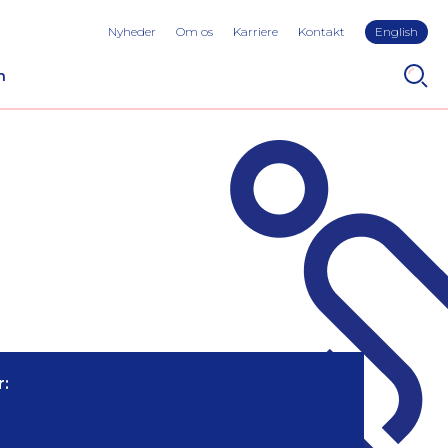
Nyheder
Om os
Karriere
Kontakt
English
n
: