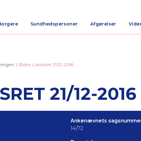
Borgere
Sundhedspersoner
Afgørelser
Vide
ningen
Østre Landsret 21/12-2016
RET 21/12-2016
Ankenævnets sagsnummer
14/72