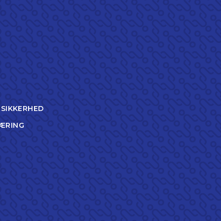
TSIKKERHED
ÆRING