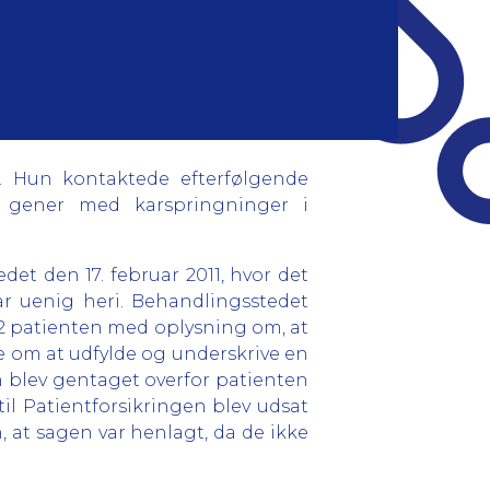
. Hun kontaktede efterfølgende
e gener med karspringninger i
t den 17. februar 2011, hvor det
ar uenig heri. Behandlingsstedet
12 patienten med oplysning om, at
 om at udfylde og underskrive en
n blev gentaget overfor patienten
il Patientforsikringen blev udsat
n, at sagen var henlagt, da de ikke