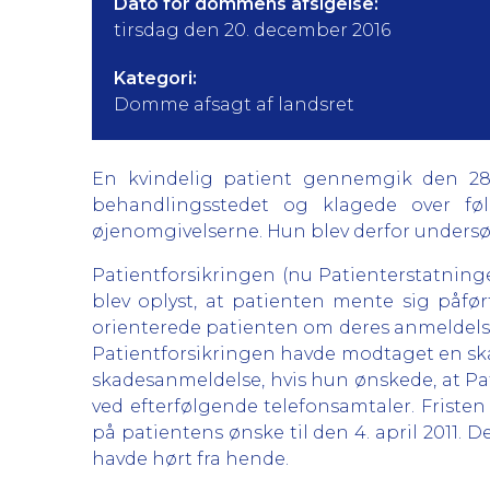
Dato for dommens afsigelse:
tirsdag den 20. december 2016
Kategori:
Domme afsagt af landsret
En kvindelig patient gennemgik den 28.
behandlingsstedet og klagede over føl
øjenomgivelserne. Hun blev derfor undersø
Patientforsikringen (nu Patienterstatning
blev oplyst, at patienten mente sig påfø
orienterede patienten om deres anmeldelse
Patientforsikringen havde modtaget en sk
skadesanmeldelse, hvis hun ønskede, at Pa
ved efterfølgende telefonsamtaler. Fristen
på patientens ønske til den 4. april 2011. D
havde hørt fra hende.