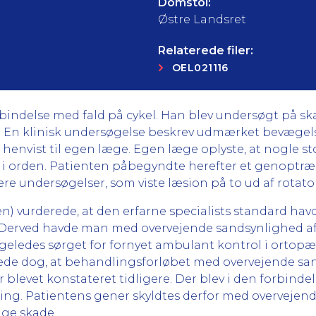
Domstol:
Østre Landsret
Relaterede filer:
OEL021116
rbindelse med fald på cykel. Han blev undersøgt på sk
. En klinisk undersøgelse beskrev udmærket bevægels
 henvist til egen læge. Egen læge oplyste, at nogle sto
være i orden. Patienten påbegyndte herefter et genoptr
ere undersøgelser, som viste læsion på to ud af rotator
 vurderede, at den erfarne specialists standard havde 
. Derved havde man med overvejende sandsynlighed afk
ligeledes sørget for fornyet ambulant kontrol i orto
ede dog, at behandlingsforløbet med overvejende sand
 blevet konstateret tidligere. Der blev i den forbinde
ning. Patientens gener skyldtes derfor med overvejen
ge skade.