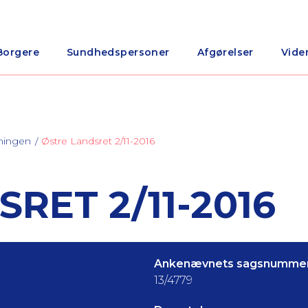
Borgere
Sundhedspersoner
Afgørelser
Vide
ningen
Østre Landsret 2/11-2016
RET 2/11-2016
Ankenævnets sagsnummer
13/4779