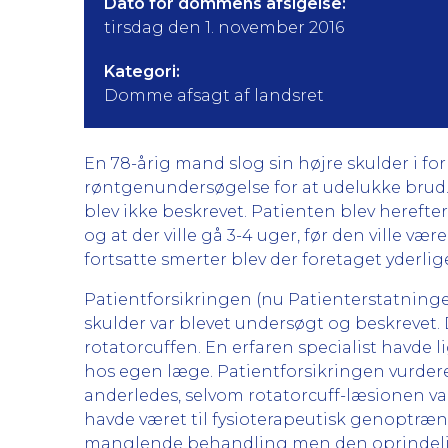
Dato for dommens afsigelse:
tirsdag den 1. november 2016
Kategori:
Domme afsagt af landsret
En 78-årig mand slog sin højre skulder i fo
røntgenundersøgelse for at udelukke brud
blev ikke beskrevet. Patienten blev herefter
og at der ville gå 3-4 uger, før den ville 
fortsatte smerter blev der foretaget yderlig
Patientforsikringen (nu Patienterstatningen)
skulder var blevet undersøgt og beskrevet
rotatorcuffen. En erfaren specialist havde 
hos egen læge. Patientforsikringen vurder
anderledes, selvom rotatorcuff-læsionen var
havde været til fysioterapeutisk genoptræ
manglende behandling men den oprindeli