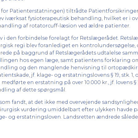
r Patienterstatningen) tiltrådte Patientforsikringe
v iværksat fysioterapeutisk behandling, hvilket er i
ehandling af rotatorcuff-læsion ved ældre patienter.
 i den forbindelse forelagt for Retslægerådet. Retslæ
irurgisk regi blev foranlediget en kontrolundersøgelse,
derede på baggrund af Retslægerådets udtalelse sam
ingen hos egen læge, samt patientens forklaring om
handling og den manglende henvisning til ortopædki
ntskade, jf. klage- og erstatningslovens § 19, stk. 1, og
 medførte en erstatning på over 10.000 kr., jf. lovens § 2
dling af dette spørgsmål.
som fandt, at det ikke med overvejende sandsynlighed
rurgisk vurdering umiddelbart efter ulykken havde på
lage- og erstatningsloven. Landsretten ændrede såle