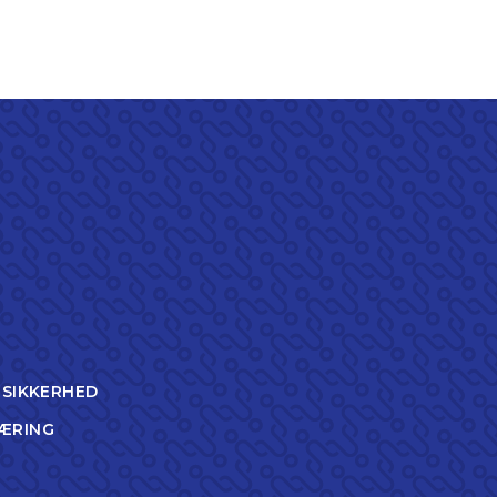
TSIKKERHED
ÆRING