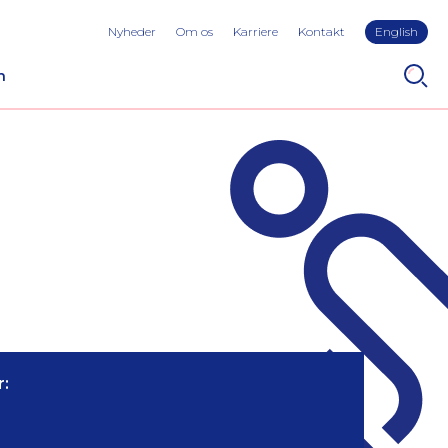
Nyheder
Om os
Karriere
Kontakt
English
n
: