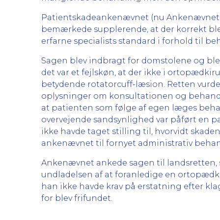
Patientskadeankenævnet (nu Ankenævnet fo
bemærkede supplerende, at der korrekt ble
erfarne specialists standard i forhold til b
Sagen blev indbragt for domstolene og blev
det var et fejlskøn, at der ikke i ortopædk
betydende rotatorcuff-læsion. Retten vur
oplysninger om konsultationen og behandl
at patienten som følge af egen læges be
overvejende sandsynlighed var påført en patie
ikke havde taget stilling til, hvorvidt skaden
ankenævnet til fornyet administrativ behan
Ankenævnet ankede sagen til landsretten, 
undladelsen af at foranledige en ortopædki
han ikke havde krav på erstatning efter k
for blev frifundet.