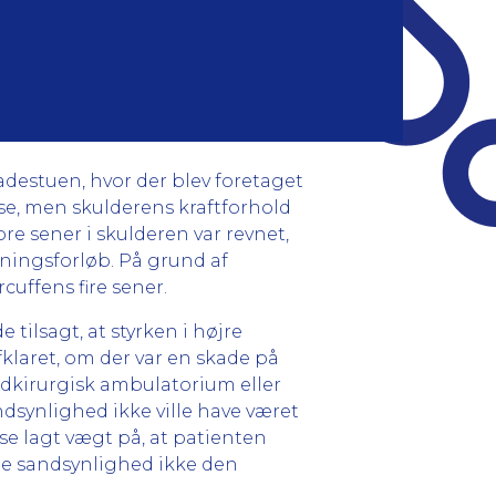
adestuen, hvor der blev foretaget
e, men skulderens kraftforhold
re sener i skulderen var revnet,
æningsforløb. På grund af
cuffens fire sener.
tilsagt, at styrken i højre
laret, om der var en skade på
pædkirurgisk ambulatorium eller
synlighed ikke ville have været
lse lagt vægt på, at patienten
de sandsynlighed ikke den