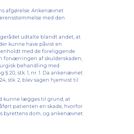
ns afgørelse. Ankenævnet
 overensstemmelse med den
gerådet udtalte blandt andet, at
 der kunne have påvist en
menholdt med de foreliggende
 forværringen af skulderskaden,
rurgisk behandling med
 § 20, stk. 1, nr. 1. Da ankenævnet
4, stk. 2, blev sagen hjemvist til
 kunne lægges til grund, at
ført patienten en skade, hvorfor
des byrettens dom, og ankenævnet