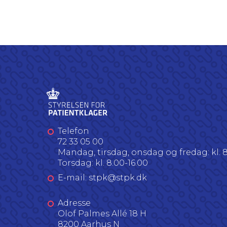
Telefon
72 33 05 00
Mandag, tirsdag, onsdag og fredag: kl. 8
Torsdag: kl. 8.00-16.00
E-mail: stpk@stpk.dk
Adresse
Olof Palmes Allé 18 H
8200 Aarhus N