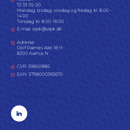
72 33 05 00
Mandag, tirsdag, onsdag og fredag: kl. 8.00 -
14.00
Torsdag: kl. 8.00-16.00
E-mail: stpk@stpk.dk
Adresse
Olof Palmes Allé 18 H
8200 Aarhus N
CVR: 39850885
EAN: 5798000363670
Følg os på LinkedIn
Linkedin profil