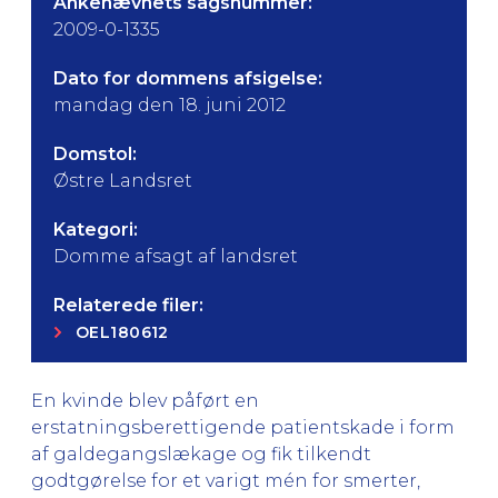
Ankenævnets sagsnummer:
2009-0-1335
Dato for dommens afsigelse:
mandag den 18. juni 2012
Domstol:
Østre Landsret
Kategori:
Domme afsagt af landsret
Relaterede filer:
OEL180612
En kvinde blev påført en
erstatningsberettigende patientskade i form
af galdegangslækage og fik tilkendt
godtgørelse for et varigt mén for smerter,