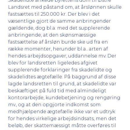
Skadelidte ankede byrettens dom til Østre
Landsret med påstand om, at årslønnen skulle
fastsættes til 250.000 kr. Der blev i det
væsentlige gjort de samme anbringender
gældende, dog bl.a. med det supplerende
anbringende, at den skønsmæssige
fastsættelse af årsløn burde ske ud fra en
række momenter, herunder bl.a.. arten af
hendes arbejdsopgaver, uddannelse mv. Der
blev for landsretten ligeledes afgivet
supplerende forklaringer fra skadelidte og
skadelidtes ægtefælle. På baggrund af disse
lagde landsretten til grund, at skadelidte var
beskæftiget på fuld tid med almindeligt
kontorarbejde, kundebetjening og rengøring
mv., og at den opgjorte indkomst som
medhjælpende ægtefælle ikke var et udtryk
for hendes virkelige arbejdsindsats, men det
beløb, der skattemæssigt måtte overføres til