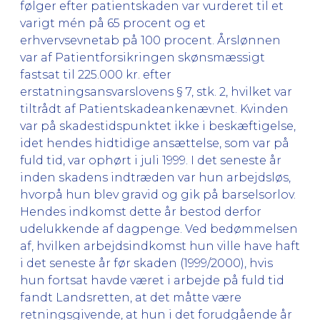
følger efter patientskaden var vurderet til et
varigt mén på 65 procent og et
erhvervsevnetab på 100 procent. Årslønnen
var af Patientforsikringen skønsmæssigt
fastsat til 225.000 kr. efter
erstatningsansvarslovens § 7, stk. 2, hvilket var
tiltrådt af Patientskadeankenævnet. Kvinden
var på skadestidspunktet ikke i beskæftigelse,
idet hendes hidtidige ansættelse, som var på
fuld tid, var ophørt i juli 1999. I det seneste år
inden skadens indtræden var hun arbejdsløs,
hvorpå hun blev gravid og gik på barselsorlov.
Hendes indkomst dette år bestod derfor
udelukkende af dagpenge. Ved bedømmelsen
af, hvilken arbejdsindkomst hun ville have haft
i det seneste år før skaden (1999/2000), hvis
hun fortsat havde været i arbejde på fuld tid
fandt Landsretten, at det måtte være
retningsgivende, at hun i det forudgående år