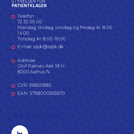
Telefon
72 33 05 00
Mandag, tirsdag, onsdag og fredag: kl. 8.00 -
14.00
Torsdag: kl. 8.00-16.00
E-mail: stpk@stpk.dk
Adresse
Olof Palmes Allé 18 H
8200 Aarhus N
CVR: 39850885
EAN: 5798000363670
Følg os på LinkedIn
Linkedin profil