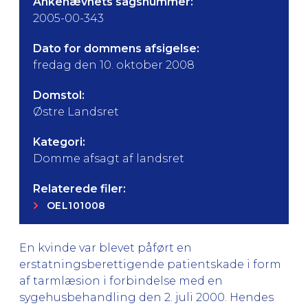
Ankenævnets sagsnummer:
2005-00-343
Dato for dommens afsigelse:
fredag den 10. oktober 2008
Domstol:
Østre Landsret
Kategori:
Domme afsagt af landsret
Relaterede filer:
OEL101008
En kvinde var blevet påført en
erstatningsberettigende patientskade i form
af tarmlæsion i forbindelse med en
sygehusbehandling den 2. juli 2000. Hendes