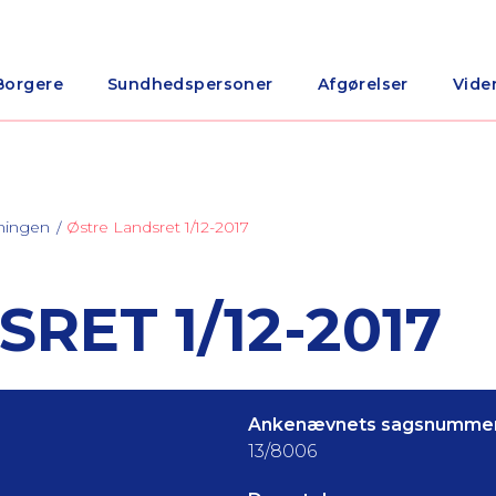
Borgere
Sundhedspersoner
Afgørelser
Vide
ningen
Østre Landsret 1/12-2017
RET 1/12-2017
Ankenævnets sagsnummer
13/8006