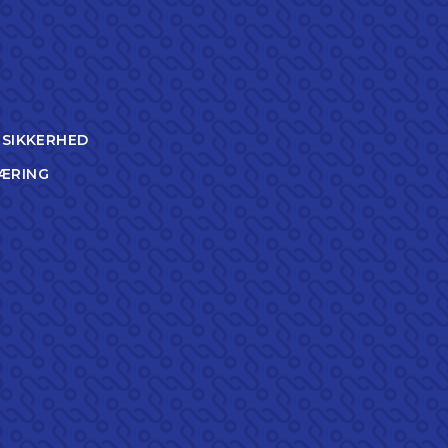
TSIKKERHED
ÆRING