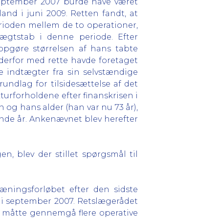
september 2007 burde have været
nd i juni 2009. Retten fandt, at
rioden mellem de to operationer,
tægtstab i denne periode. Efter
opgøre størrelsen af hans tabte
derfor med rette havde foretaget
 indtægter fra sin selvstændige
ndlag for tilsidesættelse af det
turforholdene efter finanskrisen i
og hans alder (han var nu 73 år),
nde år. Ankenævnet blev herefter
n, blev der stillet spørgsmål til
æningsforløbet efter den sidste
 i september 2007. Retslægerådet
n, måtte gennemgå flere operative