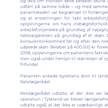
og dels om hvordan selve beløbet skulle
udført på samme måde – og med samme resu
patientskaden var begrænset til forlænge
og at erstatningen for tabt arbejdsfor
oplysningerne om hans indtægtsforhold l
arbejdsfortjeneste på grundlag af nøjagt
tabsopgørelsen på grundlag af et skøn. 
konsulentvirksomhed før og efter den rele
udøvede skøn. Beløbet på 400.000 kr. forek
2008, oplysningerne om patientens faktiske
men også under hensyn til størrelsen af o
frifundet.
Patienten ankede byrettens dom til landsr
Retslægerådet.
Retslægerådet udtalte, at der ikke var 
operation i Tyskland var blevet længere/
udtalte også, at det ikke er usædvanligt,