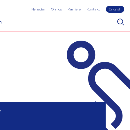
Nyheder
Om os
Karriere
Kontakt
English
n
: