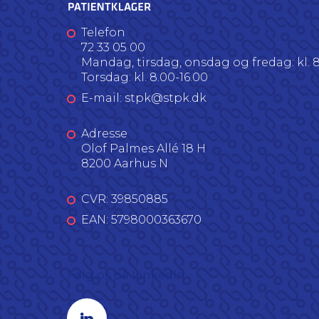
Telefon
72 33 05 00
Mandag, tirsdag, onsdag og fredag: kl. 8
Torsdag: kl. 8.00-16.00
E-mail: stpk@stpk.dk
Adresse
Olof Palmes Allé 18 H
8200 Aarhus N
CVR: 39850885
EAN: 5798000363670
Følg os på LinkedIn
Linkedin profil