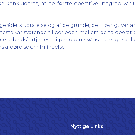
konkluderes, at de første operative indgreb var ut
ådets udtalelse og af de grunde, der i øvrigt var anf
eneste var svarende til perioden mellem de to operati
e arbejdsfortjeneste i perioden skønsmæssigt skulle
s afgørelse om frifindelse.
Nyttige Links