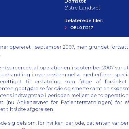
Domstol:
Østre Landsret
Relaterede filer:
OEL011217
ner opereret i september 2007, men grundet fortsatt
.
n) vurderede, at operationen i september 2007 var uti
n behandling i overensstemmelse med erfaren special
erettiget til erstatning som følge af forsinke
ienten godtgørelse for svie og smerte samt en skønsmæ
entens indtægtstab i perioden mellem de to operatione
t (nu Ankenævnet for Patienterstatningen) for så
 tiltrådte afgørelsen.
e sig dels om, for hvilken periode, patienten var bere