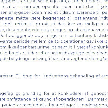
 opgøres. Parterne var enige om, at operationen i 
ltat – som den operation, der fandt sted i Tyskla
lsen af sygeperioden med et tidsrum svarende til pe
tjeneste måtte være begrænset til patientens ind
agde retten til grund, at det ikke var muligt at 
ige, dokumenterede oplysninger, og at ankenævnet 
De foreliggende oplysninger om patientens faktiske
vante periode mellem de to operationer gav ikke gru
om ikke åbenbart urimeligt navnlig i lyset af konjunk
 indtægter i tiden efter uarbejdsdygtighedsperioden 
g de betydelige udsving i hans indtægter de foregåe
etten. Til brug for landsrettens behandling af sage
lægefagligt grundlag for at konkludere, at genoptr
mere omfattende på grund af operationen i Danmark
 at patienter med udtalte forandringer i lænderygge