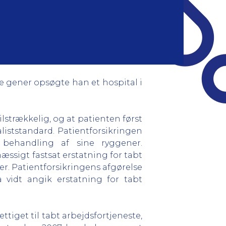
e gener opsøgte han et hospital i
lstrækkelig, og at patienten først
iststandard. Patientforsikringen
t behandling af sine ryggener.
ssigt fastsat erstatning for tabt
r. Patientforsikringens afgørelse
 vidt angik erstatning for tabt
ttiget til tabt arbejdsfortjeneste,