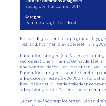
Dato for dommens afsigelse:
fredag den 1. december 2017
Kategori:
Domme afsagt af landsret
En mandlig patient blev på grund af rygge
Tyskland, hvor han blev opereret i juni 2009
Patientforsikringen (nu Patienterstatninge
ved operationen i juni 2009 havde fået e
anerkendte derfor, at patienten var b
Patientforsikringen tilkendte herefter pat
arbejdsfortjeneste på 400.000 kr. for pati
blev påklaget til Patientskadeankenævne
arbejdsfortjeneste. Patientskadeankenævnet
Sagen blev indbragt for retten. Sagen drejed