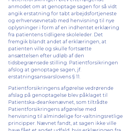
anmodet om at genoptage sagen for så vidt
angik erstatning for tabt arbejdsfortjeneste
og erhvervsevnetab med henvisning til nye
oplysninger i form af en indhentet erklæring
fra patientens tidligere skoleleder. Det
fremgik blandt andet af erklæringen, at
patienten ville og skulle fortsætte
ansættelsen efter udløb af den
tidsbegrænsede stilling. Patientforsikringen
afslog at genoptage sagen, jf.
erstatningsansvarslovens § 11.
Patientforsikringens afgørelse vedrørende
afslag på genoptagelse blev påklaget til
Patientska-deankenævnet, som tiltrådte
Patientforsikringens afgørelse med
henvisning til almindelige for-valtningsretlige
principper. Nævnet fandt, at sagen ikke ville
have fået et andet udfald, hvis erklæringen fra