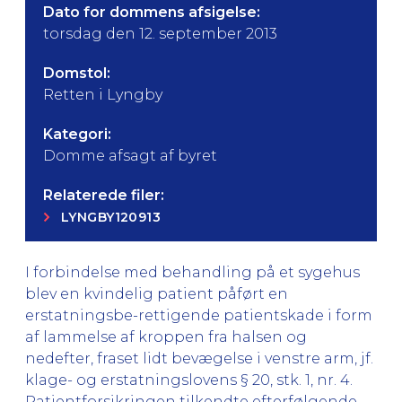
Dato for dommens afsigelse:
torsdag den 12. september 2013
Domstol:
Retten i Lyngby
Kategori:
Domme afsagt af byret
Relaterede filer:
LYNGBY120913
I forbindelse med behandling på et sygehus
blev en kvindelig patient påført en
erstatningsbe-rettigende patientskade i form
af lammelse af kroppen fra halsen og
nedefter, fraset lidt bevægelse i venstre arm, jf.
klage- og erstatningslovens § 20, stk. 1, nr. 4.
Patientforsikringen tilkendte efterfølgende