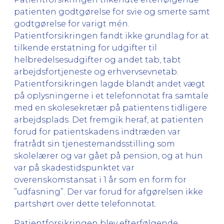
patienten godtgørelse for svie og smerte samt
godtgørelse for varigt mén.
Patientforsikringen fandt ikke grundlag for at
tilkende erstatning for udgifter til
helbredelsesudgifter og andet tab, tabt
arbejdsfortjeneste og erhvervsevnetab.
Patientforsikringen lagde blandt andet vægt
på oplysningerne i et telefonnotat fra samtale
med en skolesekretær på patientens tidligere
arbejdsplads. Det fremgik heraf, at patienten
forud for patientskadens indtræden var
fratrådt sin tjenestemandsstilling som
skolelærer og var gået på pension, og at hun
var på skadestidspunktet var
overenskomstansat i 1 år som en form for
”udfasning”. Der var forud for afgørelsen ikke
partshørt over dette telefonnotat.
Patientforsikringen blev efterfølgende