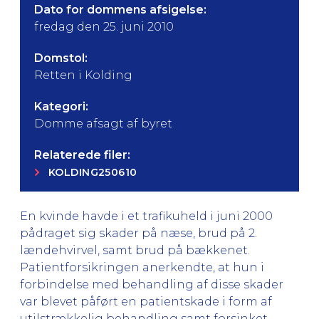
Dato for dommens afsigelse:
fredag den 25. juni 2010
Domstol:
Retten i Kolding
Kategori:
Domme afsagt af byret
Relaterede filer:
KOLDING250610
En kvinde havde i et trafikuheld i juni 2000
pådraget sig skader på næse, brud på 2.
lændehvirvel, samt brud på bækkenet.
Patientforsikringen anerkendte, at hun i
forbindelse med behandling af disse skader
var blevet påført en patientskade i form af
utilstrækkelig behandling samt forsinket