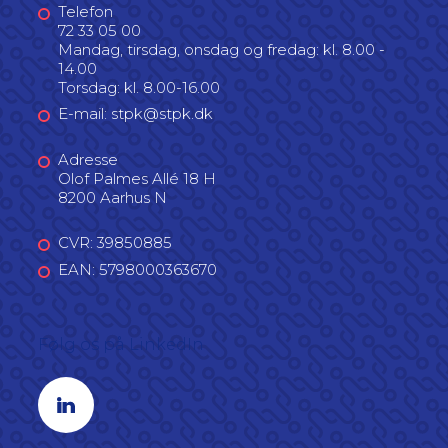
Telefon
72 33 05 00
Mandag, tirsdag, onsdag og fredag: kl. 8.00 -
14.00
Torsdag: kl. 8.00-16.00
E-mail: stpk@stpk.dk
Adresse
Olof Palmes Allé 18 H
8200 Aarhus N
CVR: 39850885
EAN: 5798000363670
Følg os på LinkedIn
Linkedin profil