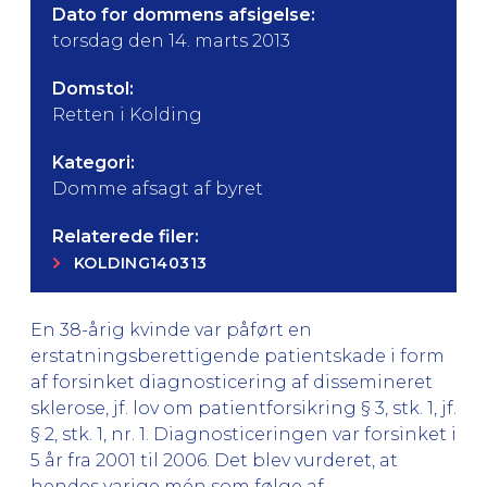
Dato for dommens afsigelse:
torsdag den 14. marts 2013
Domstol:
Retten i Kolding
Kategori:
Domme afsagt af byret
Relaterede filer:
KOLDING140313
En 38-årig kvinde var påført en
erstatningsberettigende patientskade i form
af forsinket diagnosticering af dissemineret
sklerose, jf. lov om patientforsikring § 3, stk. 1, jf.
§ 2, stk. 1, nr. 1. Diagnosticeringen var forsinket i
5 år fra 2001 til 2006. Det blev vurderet, at
hendes varige mén som følge af