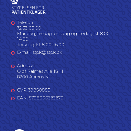
Telefon
72 33 05 00
Mandag, tirsdag, onsdag og fredag: kl. 8.00 -
14.00
Torsdag: kl. 8.00-16.00
E-mail: stpk@stpk.dk
Adresse
Olof Palmes Allé 18 H
8200 Aarhus N
CVR: 39850885
EAN: 5798000363670
Følg os på LinkedIn