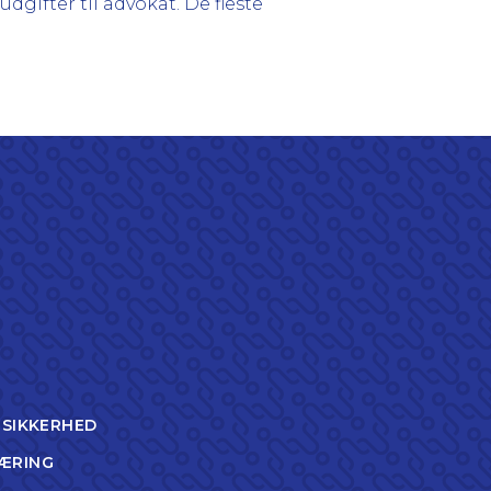
dgifter til advokat. De fleste
TSIKKERHED
ÆRING