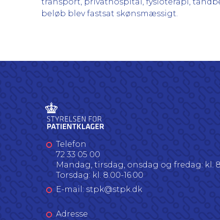
transport, privathospital, fysioterapi, tand
beløb blev fastsat skønsmæssigt.
Telefon
72 33 05 00
Mandag, tirsdag, onsdag og fredag: kl. 8
Torsdag: kl. 8.00-16.00
E-mail: stpk@stpk.dk
Adresse