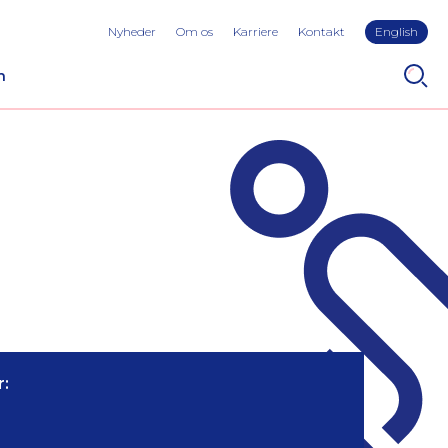
Nyheder
Om os
Karriere
Kontakt
English
n
: