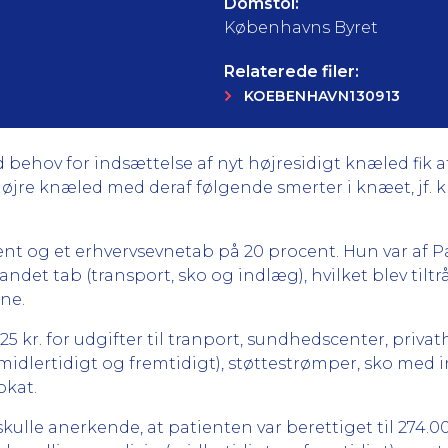
Domstol:
Københavns Byret
Relaterede filer:
KOEBENHAVN130913
behov for indsættelse af nyt højresidigt knæled fik 
 højre knæled med deraf følgende smerter i knæet, jf. k
nt og et erhvervsevnetab på 20 procent. Hun var af Pa
 andet tab (transport, sko og indlæg), hvilket blev ti
ne.
5 kr. for udgifter til tranport, sundhedscenter, privath
lertidigt og fremtidigt), støttestrømper, sko med in
okat.
lle anerkende, at patienten var berettiget til 274.00