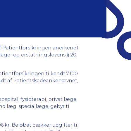
af Patientforsikringen anerkendt
lage- og erstatningslovens § 20,
tientforsikringen tilkendt 7.100
ltrådt af Patientskadeankenævnet,
ospital, fysioterapi, privat læge,
d læg, speciallæge, gebyr til
6 kr. Beløbet dækker udgifter til