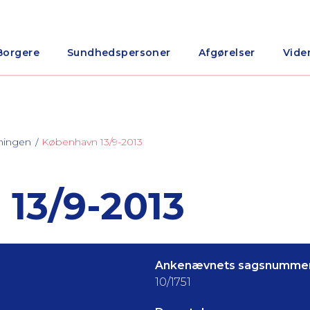
Borgere
Sundhedspersoner
Afgørelser
Vide
ningen
København 13/9-2013
13/9-2013
Ankenævnets sagsnummer
10/1751