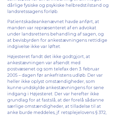
dårlige fysiske og psykiske helbredstilstand og
landsretssagens forløb.
Patientskadeankenævnet havde anført, at
manden var repræsenteret af en advokat
under landsrettens behandling af sagen, og
at bevisbyrden for ankestævningens rettidige
indgivelse ikke var løftet.
Højesteret fandt det ikke godtgjort, at
ankestævningen var afsendt med
postvæsenet og som telefax den 3. februar
2005 – dagen før ankefristens udløb. Der var
heller ikke oplyst omstændigheder, som
kunne undskylde ankestævningens for sene
indgang i Højesteret. Der var herefter ikke
grundlag for at fastslå, at der forelå sådanne
særlige omstændigheder, at tilladelse til at
anke burde meddeles, jf. retsplejelovens § 372,