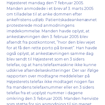
Højesteret mandag den 7. februar 2005.
Manden anmodede i et brev af 3. marts 2005
om tilladelse til at anke dommen efter
ankefristens udløb. Patientskadeankenævnet
protesterede mod anmodningens
imødekommelse. Manden havde oplyst, at
ankestævningen den 3. februar 2005 blev
afsendt fra postkontoret, ”hvor den blev vejet
for at få den rette porto på brevet”. Han havde
også oplyst, at ankestævningen samme dag
blev sendt til Højesteret som en 3 siders
telefax, og at hans telefaxmaskine ikke kunne
udskrive afsendelseskvitteringer. Der var ifølge
rapporten over modtagne meddelelser på
Højesterets telefax ikke modtaget nogen fax
fra mandens telefaxnummer eller en 3 siders
telefax fra et uoplyst nummer i dagene
omkring den 3. februar 2005. Manden henviste
som støtte for sin anmodning til sin meget