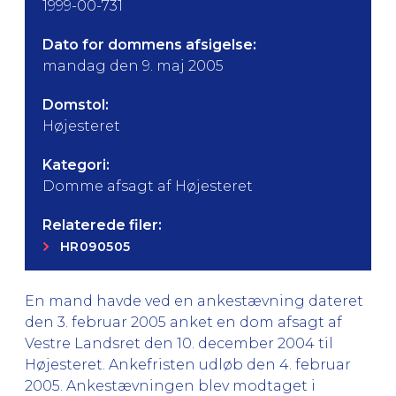
1999-00-731
Dato for dommens afsigelse:
mandag den 9. maj 2005
Domstol:
Højesteret
Kategori:
Domme afsagt af Højesteret
Relaterede filer:
HR090505
En mand havde ved en ankestævning dateret
den 3. februar 2005 anket en dom afsagt af
Vestre Landsret den 10. december 2004 til
Højesteret. Ankefristen udløb den 4. februar
2005. Ankestævningen blev modtaget i