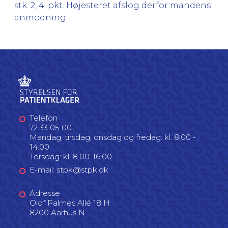
stk. 2, 4. pkt. Højesteret afslog derfor mandens
anmodning.
Telefon
72 33 05 00
Mandag, tirsdag, onsdag og fredag: kl. 8.00 -
14.00
Torsdag: kl. 8.00-16.00
E-mail: stpk@stpk.dk
Adresse
Olof Palmes Allé 18 H
8200 Aarhus N