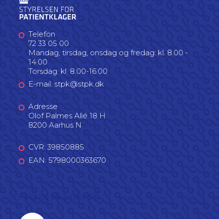
Telefon
72 33 05 00
Mandag, tirsdag, onsdag og fredag: kl. 8.00 -
14.00
Torsdag: kl. 8.00-16.00
E-mail: stpk@stpk.dk
Adresse
Olof Palmes Allé 18 H
8200 Aarhus N
CVR: 39850885
EAN: 5798000363670
Følg os på LinkedIn
Linkedin profil