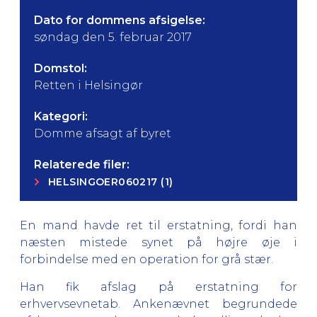
Dato for dommens afsigelse:
søndag den 5. februar 2017
Domstol:
Retten i Helsingør
Kategori:
Domme afsagt af byret
Relaterede filer:
HELSINGOER060217 (1)
En mand havde ret til erstatning, fordi han
næsten mistede synet på højre øje i
forbindelse med en operation for grå stær.
Han fik afslag på erstatning for
erhvervsevnetab. Ankenævnet begrundede