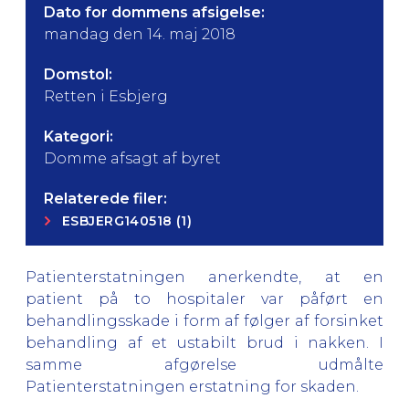
Dato for dommens afsigelse:
mandag den 14. maj 2018
Domstol:
Retten i Esbjerg
Kategori:
Domme afsagt af byret
Relaterede filer:
ESBJERG140518 (1)
Patienterstatningen anerkendte, at en
patient på to hospitaler var påført en
behandlingsskade i form af følger af forsinket
behandling af et ustabilt brud i nakken. I
samme afgørelse udmålte
Patienterstatningen erstatning for skaden.