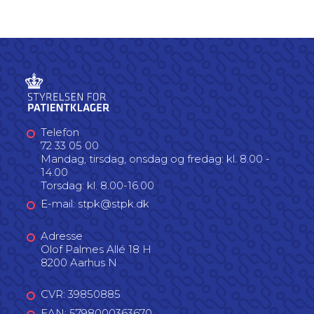
Telefon
72 33 05 00
Mandag, tirsdag, onsdag og fredag: kl. 8.00 -
14.00
Torsdag: kl. 8.00-16.00
E-mail: stpk@stpk.dk
Adresse
Olof Palmes Allé 18 H
8200 Aarhus N
CVR: 39850885
EAN: 5798000363670