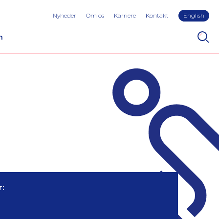
Nyheder
Om os
Karriere
Kontakt
English
n
: