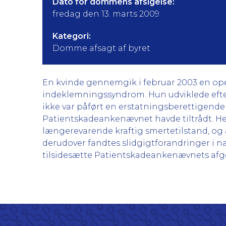
Dato for dommens afsigelse:
fredag den 13. marts 2009
Kategori:
Domme afsagt af byret
En kvinde gennemgik i februar 2003 en ope
indeklemningssyndrom. Hun udviklede efter
ikke var påført en erstatningsberettigende 
Patientskadeankenævnet havde tiltrådt. Hen
længerevarende kraftig smertetilstand, og 
derudover fandtes slidgigtforandringer i nak
tilsidesætte Patientskadeankenævnets afgør