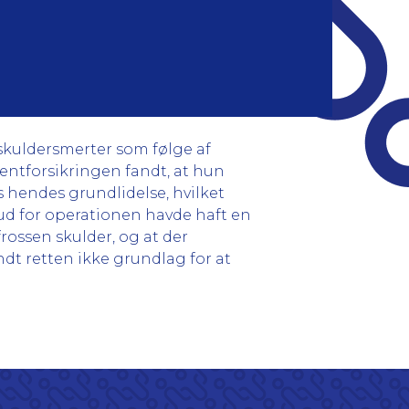
skuldersmerter som følge af
ntforsikringen fandt, at hun
s hendes grundlidelse, hvilket
rud for operationen havde haft en
rossen skulder, og at der
ndt retten ikke grundlag for at