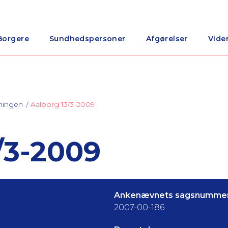
Borgere
Sundhedspersoner
Afgørelser
Vide
ningen
Aalborg 13/3-2009
3-2009
Ankenævnets sagsnummer
2007-00-186