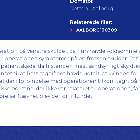
Domstol:
Retten i Aalborg
Relaterede filer:
AALBORG130309
ration på venstre skulder, da hun havde voldsomme 
 operationen symptomer på en frossen skulder. Patie
patientskade, da tilstanden mest sandsynligt skyldte
set til at Retslægerådet havde udtalt, at kvinden fo
at der i forbindelse med operationen tilkom tegn på f
ke og lænd, der ikke var relateret til operationen, fa
else. Nævnet blev derfor frifundet.