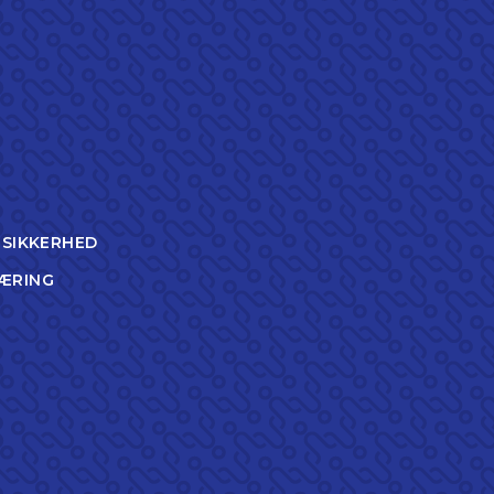
TSIKKERHED
ÆRING