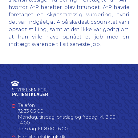
hvorfor AfP herefter blev frifundet. AfP havde
foretaget en skønsmæssig vurdering, hvori
det var indgået, at A på skadestidspunktet var i
opsagt stilling, samt at det ikke var godtgjort,
at han ville have opnået et job med en
indtægt svarende til sit seneste job.
Telefon
72 33 05 00
Mandag, tirsdag, onsdag og fredag: kl. 8.00 -
14.00
Torsdag: kl. 8.00-16.00
E-mail: stpk@stpk.dk