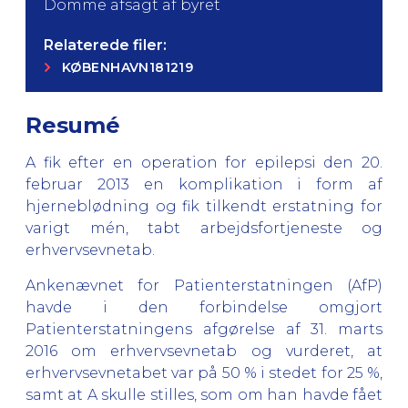
Domme afsagt af byret
Relaterede filer:
KØBENHAVN181219
Resumé
A fik efter en operation for epilepsi den 20.
februar 2013 en komplikation i form af
hjerneblødning og fik tilkendt erstatning for
varigt mén, tabt arbejdsfortjeneste og
erhvervsevnetab.
Ankenævnet for Patienterstatningen (AfP)
havde i den forbindelse omgjort
Patienterstatningens afgørelse af 31. marts
2016 om erhvervsevnetab og vurderet, at
erhvervsevnetabet var på 50 % i stedet for 25 %,
samt at A skulle stilles, som om han havde fået