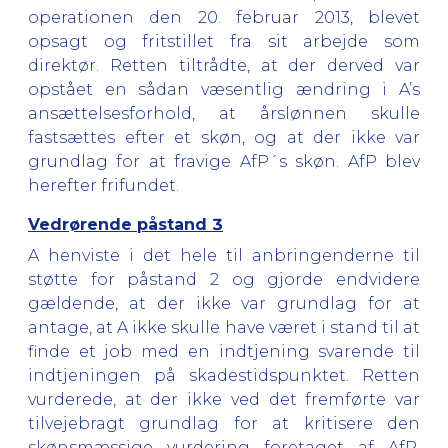
operationen den 20. februar 2013, blevet
opsagt og fritstillet fra sit arbejde som
direktør. Retten tiltrådte, at der derved var
opstået en sådan væsentlig ændring i A’s
ansættelsesforhold, at årslønnen skulle
fastsættes efter et skøn, og at der ikke var
grundlag for at fravige AfP´s skøn. AfP blev
herefter frifundet.
Vedrørende påstand 3
A henviste i det hele til anbringenderne til
støtte for påstand 2 og gjorde endvidere
gældende, at der ikke var grundlag for at
antage, at A ikke skulle have været i stand til at
finde et job med en indtjening svarende til
indtjeningen på skadestidspunktet. Retten
vurderede, at der ikke ved det fremførte var
tilvejebragt grundlag for at kritisere den
skønsmæssige vurdering foretaget af AfP,