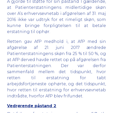
A gjorde til støtte for sin påstand 1 gældende,
at Patienterstatningens midlertidige skøn
over A’s erhvervsevnetab i afgørelsen af 31. maj
2016 ikke var udtryk for et rimeligt skøn, som
kunne bringe forpligtelsen til at betale
erstatning til ophør.
Retten gav AfP medhold i, at AfP med sin
afgørelse af 21. juni 2017 ændrede
Patienterstatningens skøn fra 25 % til 50 %, og
at AfP derved havde rettet op på afgørelsen fra
Patienterstatningen. Der var derfor
sammenfald mellem det tidspunkt, hvor
retten til erstatning for tabt
arbejdsfortjeneste ophørte, og det tidspunkt,
hvor retten til erstatning for erhvervsevnetab
indtrådte, hvorfor AfP blev frifundet.
Vedrørende påstand 2