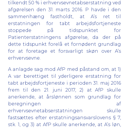
tilkendt 50 % i erhvervsevnetabserstatning ved
afgørelsen den 31. marts 2016. P havde i den
sammenhæng fastholdt, at A’s ret til
erstatningen for tabt arbejdsfortjeneste
stoppede på tidspunktet for
Patienterstatningens afgørelse, da der på
dette tidspunkt forelå et fornødent grundlag
for at foretage et forsvarligt skøn over A’s
erhvervsevne.
A anlagde sag mod AfP med påstand om, at 1)
A var berettiget til yderligere erstatning for
tabt arbejdsfortjeneste i perioden 31. maj 2016
frem til den 21. juni 2017, 2) at AfP skulle
anerkende, at årslønnen som grundlag for
beregningen af
erhvervsevnetabserstatningen skulle
fastsættes efter erstatningsansvarslovens § 7,
stk. 1, og 3) at AfP skulle anerkende, at A’s løn,