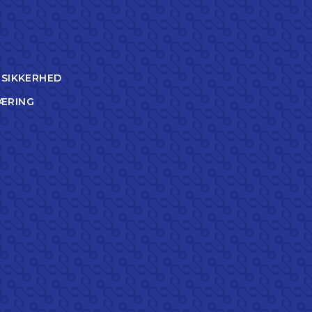
TSIKKERHED
ÆRING