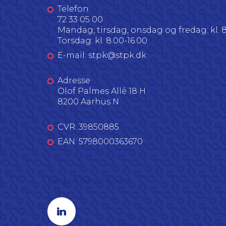
Telefon
72 33 05 00
Mandag, tirsdag, onsdag og fredag: kl. 8
Torsdag: kl. 8.00-16.00
E-mail: stpk@stpk.dk
Adresse
Olof Palmes Allé 18 H
8200 Aarhus N
CVR: 39850885
EAN: 5798000363670
Følg os på LinkedIn
Linkedin profil