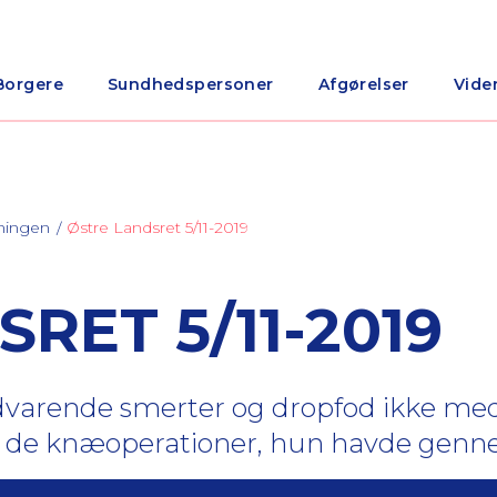
Borgere
Sundhedspersoner
Afgørelser
Vide
ningen
Østre Landsret 5/11-2019
RET 5/11-2019
edvarende smerter og dropfod ikke me
es de knæoperationer, hun havde gen