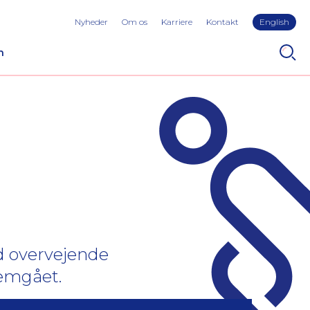
Nyheder
Om os
Karriere
Kontakt
English
n
d overvejende
nemgået.