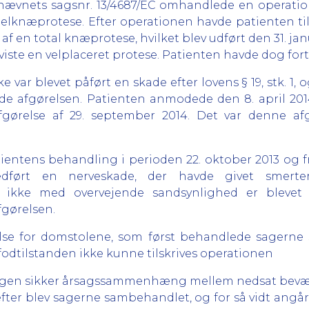
nævnets sagsnr. 13/4687/EC omhandlede en operation
n delknæprotese. Efter operationen havde patienten 
 af en total knæprotese, hvilket blev udført den 31. j
iste en velplaceret protese. Patienten havde dog fort
 var blevet påført en skade efter lovens § 19, stk. 1, o
ede afgørelsen. Patienten anmodede den 8. april 
fgørelse af 29. september 2014. Det var denne afg
ientens behandling i perioden 22. oktober 2013 og f
ørt en nerveskade, der havde givet smerter, d
en ikke med overvejende sandsynlighed er bleve
gørelsen.
se for domstolene, som først behandlede sagerne se
 fodtilstanden ikke kunne tilskrives operationen
r nogen sikker årsagssammenhæng mellem nedsat bevæ
efter blev sagerne sambehandlet, og for så vidt ang