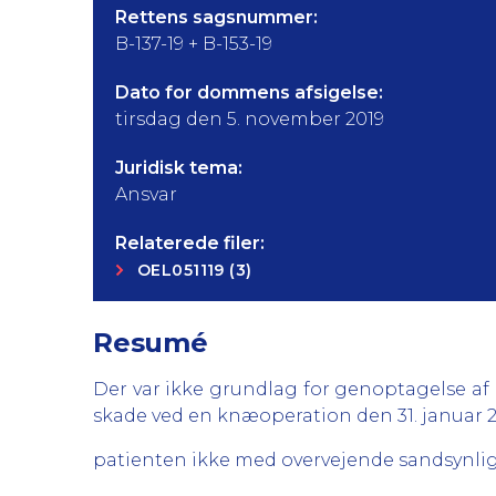
Rettens sagsnummer:
B-137-19 + B-153-19
Dato for dommens afsigelse:
tirsdag den 5. november 2019
Juridisk tema:
Ansvar
Relaterede filer:
OEL051119 (3)
Resumé
Der var ikke grundlag for genoptagelse af
skade ved en knæoperation den 31. januar 2
patienten ikke med overvejende sandsynlig