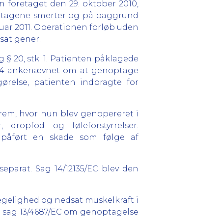
 foretaget den 29. oktober 2010,
tiltagene smerter og på baggrund
anuar 2011. Operationen forløb uden
sat gener.
g § 20, stk. 1. Patienten påklagede
2014 ankenævnet om at genoptage
ørelse, patienten indbragte for
rem, hvor hun blev genopereret i
ropfod og føleforstyrrelser.
t påført en skade som følge af
parat. Sag 14/12135/EC blev den
gelighed og nedsat muskelkraft i
år sag 13/4687/EC om genoptagelse