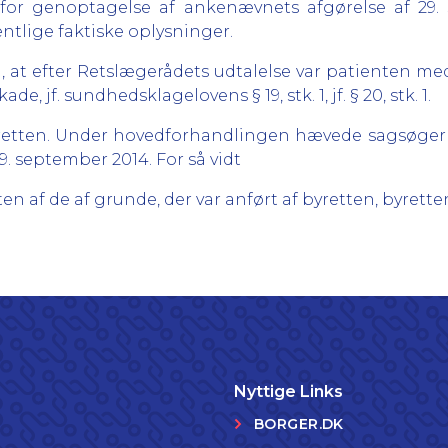
 for genoptagelse af ankenævnets afgørelse af 29.
tlige faktiske oplysninger.
en, at efter Retslægerådets udtalelse var patienten m
 jf. sundhedsklagelovens § 19, stk. 1, jf. § 20, stk. 1.
sretten. Under hovedforhandlingen hævede sagsøger
. september 2014. For så vidt
en af de af grunde, der var anført af byretten, byrett
Nyttige Links
BORGER.DK