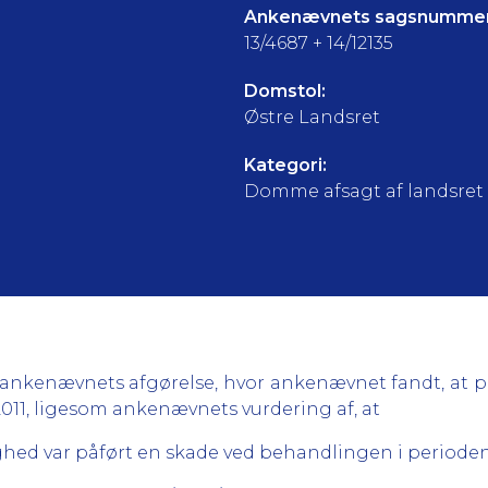
Ankenævnets sagsnummer
13/4687 + 14/12135
Domstol:
Østre Landsret
Kategori:
Domme afsagt af landsret
 ankenævnets afgørelse, hvor ankenævnet fandt, at pa
011, ligesom ankenævnets vurdering af, at
hed var påført en skade ved behandlingen i perioden 