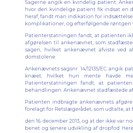
Sagerne angik en kvindelig patient. Anke
hvor den kvindelige patient fik indsat e
heraf, fandt man indikation for indsættelse
komplikationer, og efterfølgende røntgen v
Patienterstatningen fandt, at patienten ikke
afgørelsen til ankenævnet, som stadfæst
sagen, hvilket ankenævnet afviste ved a
domstolene.
Ankenævnets sagsnr. 14/12135/EC angik pat
knæet, hvilket hun mente havde medf
Patienterstatningen fandt, at patient
behandlingen. Ankenævnet stadfæstede af
Patienten indbragte ankenævnets afgørel
forelagt for Retslægerådet, som udtalte, at
den 16. december 2013, og at der ikke va
benet og senere udvikling af dropfod. Her