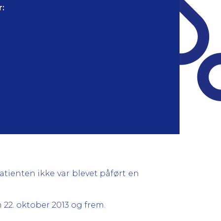
:
tienten ikke var blevet påført en
22. oktober 2013 og frem.