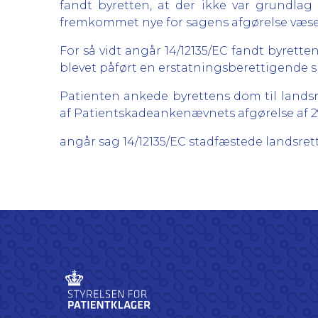
fandt byretten, at der ikke var grundlag
fremkommet nye for sagens afgørelse væsen
For så vidt angår 14/12135/EC fandt byrett
blevet påført en erstatningsberettigende skade,
Patienten ankede byrettens dom til land
af Patientskadeankenævnets afgørelse af 29
angår sag 14/12135/EC stadfæstede landsrett