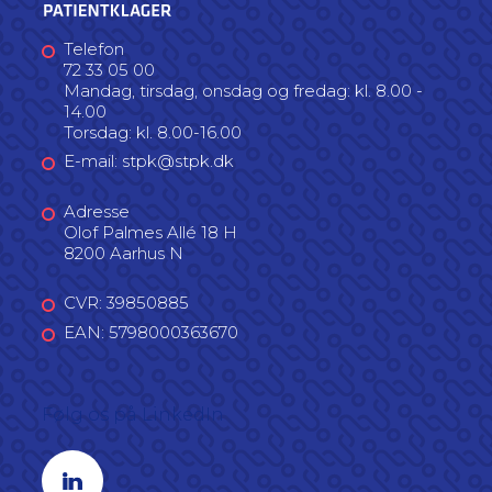
driftseffektiviseringer. Du har endvidere
begrundelse: Du har i en turbulent tid
varetaget flytning af hele styrelsen til en
Opdateret d. 20. januar 2021
under vanskelige konditioner i
Telefon
ny lokation.
forbindelse med ”Bedre Balance II”
72 33 05 00
Mandag, tirsdag, onsdag og fredag: kl. 8.00 -
formået på kompetent vis og med stor
14.00
organisatorisk indsigt at opbygge
Torsdag: kl. 8.00-16.00
Styrelsen for Patientklager.
E-mail: stpk@stpk.dk
Adresse
Olof Palmes Allé 18 H
8200 Aarhus N
CVR: 39850885
EAN: 5798000363670
Følg os på LinkedIn
Linkedin profil