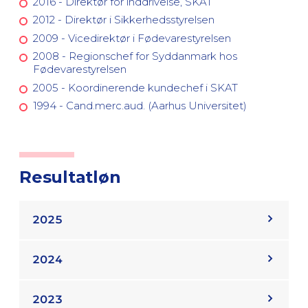
2016 - Direktør for inddrivelse, SKAT
2012 - Direktør i Sikkerhedsstyrelsen
2009 - Vicedirektør i Fødevarestyrelsen
2008 - Regionschef for Syddanmark hos
Fødevarestyrelsen
2005 - Koordinerende kundechef i SKAT
1994 - Cand.merc.aud. (Aarhus Universitet)
Resultatløn
2025
Direktør for Styrelsen for Patientklager,
2024
Lizzi Krarup Jakobsen er for 2025 tildelt et
engangsvederlag på kr. 70.000.
Direktør for Styrelsen for Patientklager,
Engangsvederlaget er tildelt på
2023
Lizzi Krarup Jakobsen er for 2024 tildelt et