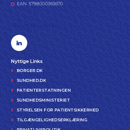
Overlæge, Hans Mørch Jensen (suppleant)
EAN: 5798000363670
4. Socialfaglige medlemmer
Almen psykolog Mette Lise Vinum
Følg os på LinkedIn
Børnesagkyndig Lone Tams Gilberg
Linkedin profil
Socialrådgiver Jane Kirkegaard
Socialrådgiver Karina Haslund Jensen
Psykolog Christopher Høier Trier (suppleant)
Socialrådgiver Karin Thrane (suppleant)
Nyttige Links
BORGER.DK
SUNDHED.DK
PATIENTERSTATNINGEN
SUNDHEDSMINISTERIET
STYRELSEN FOR PATIENTSIKKERHED
TILGÆNGELIGHEDSERKLÆRING
PRIVATLIVSPOLITIK