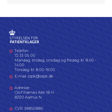
Abortankenævnet består af tre
medlemmer: En dommer, en speciallæge i
gynækologi eller psykiatri og et
socialfagligt medlem.
1. Dommere
Formand: Byretsdommer Kirsten Schmidt
Næstformand: Byretsdommer Gry Berdiin
Telefon
72 33 05 00
2. Gynækologiske medlemmer
Mandag, tirsdag, onsdag og fredag: kl. 8.00 -
14.00
Ledende overlæge Jannie Dalby Salvig
Torsdag: kl. 8.00-16.00
Overlæge Karin Sundberg (suppleant)
E-mail: stpk@stpk.dk
Overlæge, ph.d. Ida Kirkegaard (suppleant)
Adresse
3. Psykiatriske medlemmer
Olof Palmes Allé 18 H
8200 Aarhus N
Cheflæge Lene Høgh
Overlæge Thomas Kirkegaard (suppleant)
CVR: 39850885