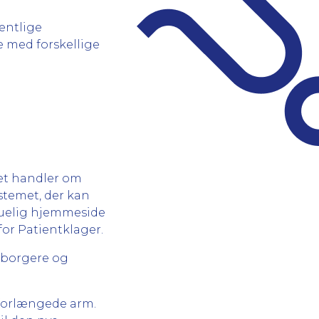
fentlige
e med forskellige
det handler om
stemet, der kan
skuelig hjemmeside
for Patientklager.
 borgere og
s forlængede arm.