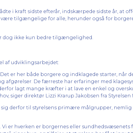
e i kraft sidste efterår, indskærpede sidste år, at of
ære tilgængelige for alle, herunder også for borger
r dog ikke kun bedre tilgængelighed.
 af udviklingsarbejdet:
 Det er her både borgere og indklagede starter, når 
g afgørelser. De færreste har erfaringer med klagesy
erfor lagt mange kræfter i at lave en enkel og over
, siger direktør Lizzi Krarup Jakobsen fra Styrelsen 
ig derfor til styrelsens primære målgrupper, nemlig
lse. Vi er hverken er borgernes eller sundhedsvæsenet