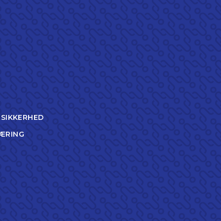
TSIKKERHED
ÆRING