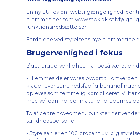
En ny EU-lov om webtilgængelighed, der trådt
hjemmesider som www.stpk.dk selvfølgelig v
funktionsnedsættelser.
Fordelene ved styrelsens nye hjemmeside e
Brugervenlighed i fokus
Øget brugervenlighed har også været en del
- Hjemmeside er vores byport til omverden.
klager over sundhedsfaglig behandlinger o
opleves som temmelig kompliceret. Vi har d
med vejledning, der matcher brugernes behov
To af de tre hovedmenupunkter henvender s
sundhedspersoner:
- Styrelsen er en 100 procent uvildig styre