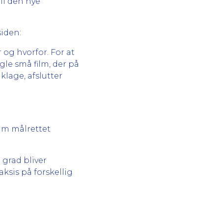
til den nye
siden:
 og hvorfor. For at
gle små film, der på
klage, afslutter
ilm målrettet
 grad bliver
ksis på forskellig