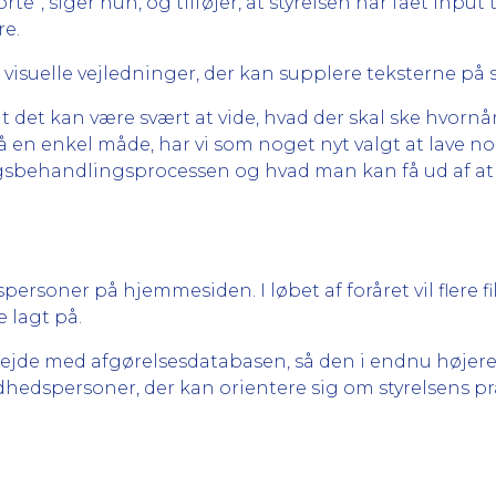
rte”, siger hun, og tilføjer, at styrelsen har fået input 
re.
 visuelle vejledninger, der kan supplere teksterne på 
 det kan være svært at vide, hvad der skal ske hvornår
 på en enkel måde, har vi som noget nyt valgt at lave no
 sagsbehandlingsprocessen og hvad man kan få ud af at 
ersoner på hjemmesiden. I løbet af foråret vil flere f
e lagt på.
bejde med afgørelsesdatabasen, så den i endnu højere
hedspersoner, der kan orientere sig om styrelsens pra