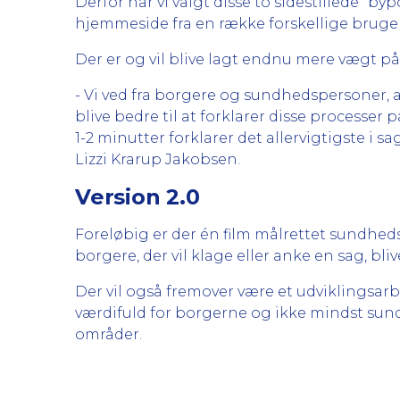
Derfor har vi valgt disse to sidestillede ”bypo
hjemmeside fra en række forskellige bruge
Der er og vil blive lagt endnu mere vægt på
- Vi ved fra borgere og sundhedspersoner, at
blive bedre til at forklarer disse processer
1-2 minutter forklarer det allervigtigste i
Lizzi Krarup Jakobsen.
Version 2.0
Foreløbig er der én film målrettet sundhedsp
borgere, der vil klage eller anke en sag, bliv
Der vil også fremover være et udviklingsar
værdifuld for borgerne og ikke mindst sund
områder.