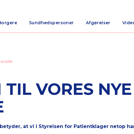
Borgere
Sundhedspersoner
Afgørelser
Vide
meside
TIL VORES NYE
E
betyder, at
vi i Styrelsen for Patientklager netop h