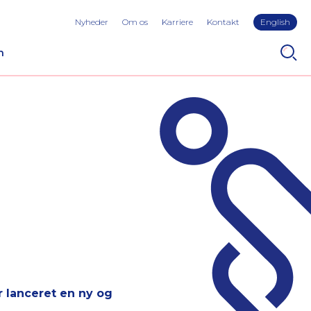
Nyheder
Om os
Karriere
Kontakt
English
n
ar lanceret en ny og