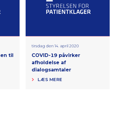
tirsdag den 14. april 2020
torsda
en til
COVID-19 påvirker
Spør
afholdelse af
og k
dialogsamtaler
LÆS MERE
LÆ