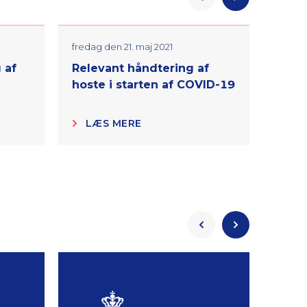
Previous
Next
fredag den 21. maj 2021
torsda
 af
Relevant håndtering af
Relev
hoste i starten af COVID-19
COVI
LÆS MERE
LÆ
Previous
Next