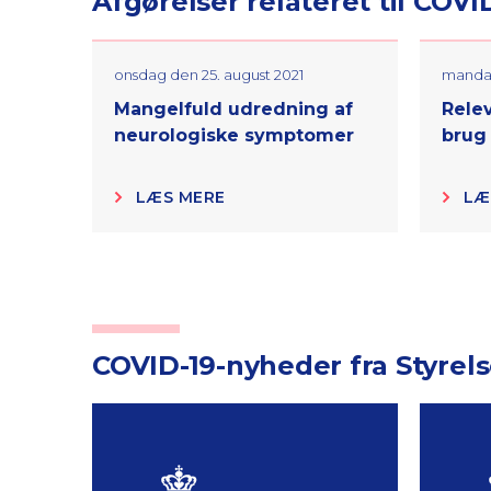
Afgørelser relateret til COVI
onsdag den 25. august 2021
mandag
Mangelfuld udredning af
Relev
neurologiske symptomer
brug
LÆS MERE
LÆ
COVID-19-nyheder fra Styrels