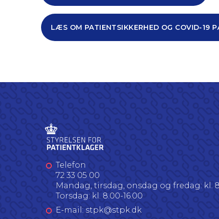
LÆS OM PATIENTSIKKERHED OG COVID-19 P
Telefon
72 33 05 00
Mandag, tirsdag, onsdag og fredag: kl. 8
Torsdag: kl. 8.00-16.00
E-mail: stpk@stpk.dk