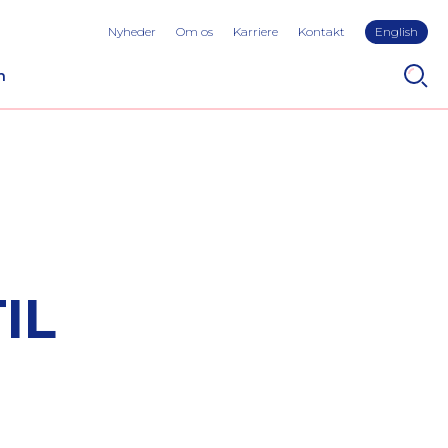
Nyheder
Om os
Karriere
Kontakt
English
n
IL