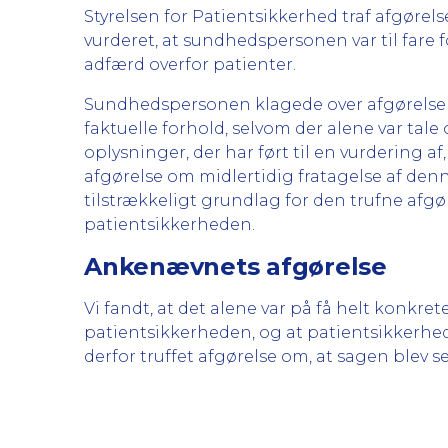
Styrelsen for Patientsikkerhed traf afgøre
vurderet, at sundhedspersonen var til far
adfærd overfor patienter.
Sundhedspersonen klagede over afgørelsen. D
faktuelle forhold, selvom der alene var tale
oplysninger, der har ført til en vurdering a
afgørelse om midlertidig fratagelse af den
tilstrækkeligt grundlag for den trufne afgør
patientsikkerheden.
Ankenævnets afgørelse
Vi fandt, at det alene var på få helt konkr
patientsikkerheden, og at patientsikkerhed
derfor truffet afgørelse om, at sagen blev se