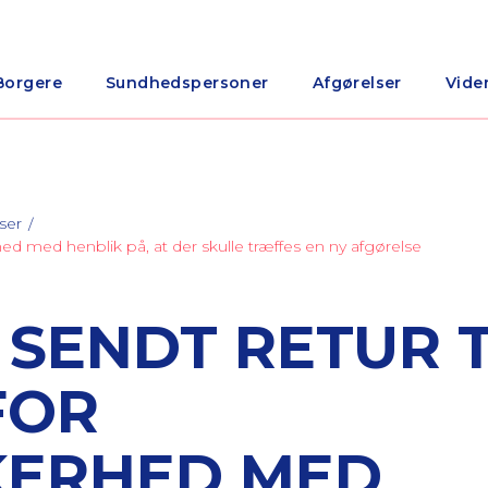
Borgere
Sundhedspersoner
Afgørelser
Vide
ser
rhed med henblik på, at der skulle træffes en ny afgørelse
 SENDT RETUR T
FOR
KERHED MED