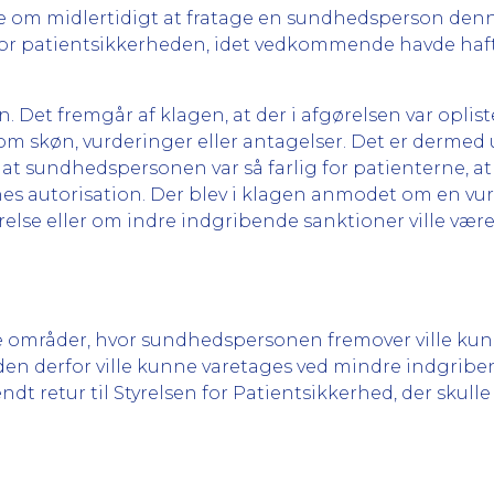
lse om midlertidigt at fratage en sundhedsperson denn
e for patientsikkerheden, idet vedkommende havde ha
et fremgår af klagen, at der i afgørelsen var opliste
 om skøn, vurderinger eller antagelser. Det er dermed u
f, at sundhedspersonen var så farlig for patienterne, a
nes autorisation. Der blev i klagen anmodet om en vur
else eller om indre indgribende sanktioner ville være t
ete områder, hvor sundhedspersonen fremover ville kunn
en derfor ville kunne varetages ved mindre indgriben
ndt retur til Styrelsen for Patientsikkerhed, der skulle