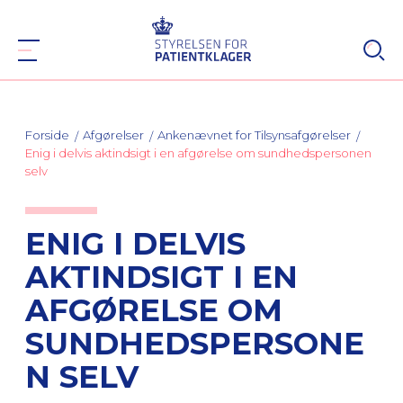
Forside
Afgørelser
Ankenævnet for Tilsynsafgørelser
Enig i delvis aktindsigt i en afgørelse om sundhedspersonen
selv
ENIG I DELVIS
AKTINDSIGT I EN
AFGØRELSE OM
SUNDHEDSPERSONE
N SELV