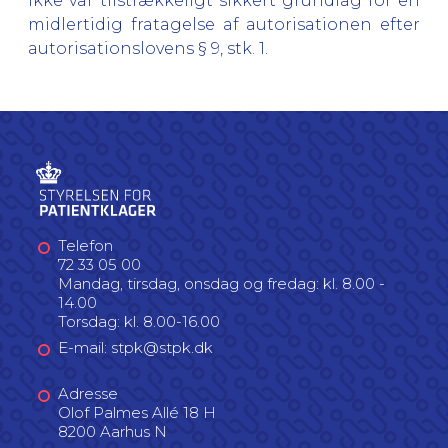
ikke var tilstrækkeligt sikkert grundlag for en
midlertidig fratagelse af autorisationen efter
autorisationslovens § 9, stk. 1.
Telefon
72 33 05 00
Mandag, tirsdag, onsdag og fredag: kl. 8.00 -
14.00
Torsdag: kl. 8.00-16.00
E-mail: stpk@stpk.dk
Adresse
Olof Palmes Allé 18 H
8200 Aarhus N