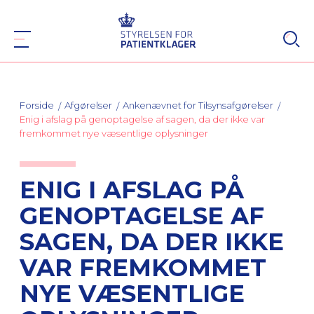
Forside
Afgørelser
Ankenævnet for Tilsynsafgørelser
Enig i afslag på genoptagelse af sagen, da der ikke var
fremkommet nye væsentlige oplysninger
ENIG I AFSLAG PÅ
GENOPTAGELSE AF
SAGEN, DA DER IKKE
VAR FREMKOMMET
NYE VÆSENTLIGE