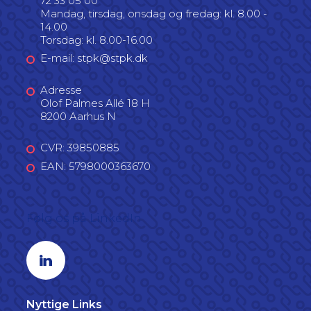
72 33 05 00
Mandag, tirsdag, onsdag og fredag: kl. 8.00 -
14.00
Torsdag: kl. 8.00-16.00
E-mail: stpk@stpk.dk
Adresse
Olof Palmes Allé 18 H
8200 Aarhus N
CVR: 39850885
EAN: 5798000363670
Følg os på LinkedIn
Linkedin profil
Nyttige Links