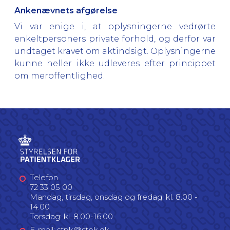
Ankenævnets afgørelse
Vi var enige i, at oplysningerne vedrørte
enkeltpersoners private forhold, og derfor var
undtaget kravet om aktindsigt. Oplysningerne
kunne heller ikke udleveres efter princippet
om meroffentlighed.
Telefon
72 33 05 00
Mandag, tirsdag, onsdag og fredag: kl. 8.00 -
14.00
Torsdag: kl. 8.00-16.00
E-mail: stpk@stpk.dk