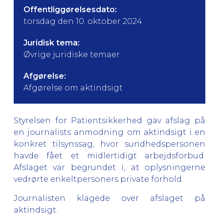
Offentliggørelsesdato:
torsdag den 10. oktober 2024
Juridisk tema:
Øvrige juridiske temaer
Afgørelse:
Afgørelse om aktindsigt
Styrelsen for Patientsikkerhed gav afslag på
en journalists anmodning om aktindsigt i en
konkret tilsynssag, hvor sundhedspersonen
havde fået et midlertidigt arbejdsforbud.
Afslaget var begrundet i, at oplysningerne
vedrørte enkeltpersoners private forhold.
Journalisten klagede over afslaget på
aktindsigt.