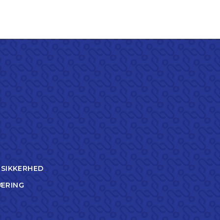
TSIKKERHED
ÆRING