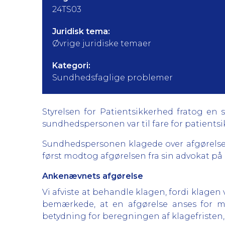
24TS03
Juridisk tema:
Øvrige juridiske temaer
Kategori:
Sundhedsfaglige problemer
Styrelsen for Patientsikkerhed fratog en
sundhedspersonen var til fare for patient
Sundhedspersonen klagede over afgørelsen
først modtog afgørelsen fra sin advokat på 
Ankenævnets afgørelse
Vi afviste at behandle klagen, fordi klagen
bemærkede, at en afgørelse anses for m
betydning for beregningen af klagefristen