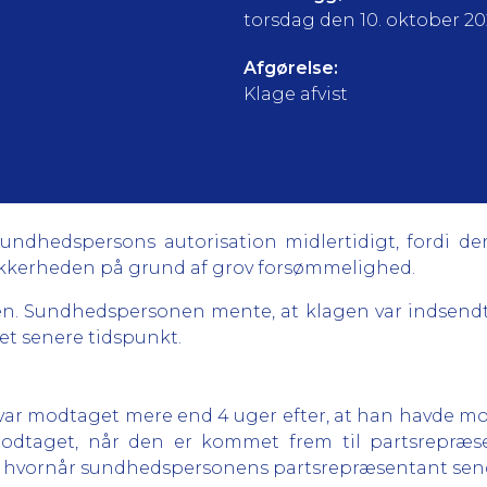
torsdag den 10. oktober 2
Afgørelse:
Klage afvist
 sundhedspersons autorisation midlertidigt, fordi d
sikkerheden på grund af grov forsømmelighed.
. Sundhedspersonen mente, at klagen var indsendt i
et senere tidspunkt.
 var modtaget mere end 4 uger efter, at han havde mod
odtaget, når den er kommet frem til partsrepræse
, hvornår sundhedspersonens partsrepræsentant send