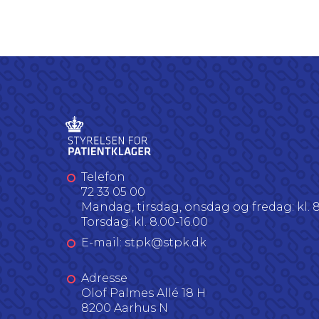
Telefon
72 33 05 00
Mandag, tirsdag, onsdag og fredag: kl. 8
Torsdag: kl. 8.00-16.00
E-mail: stpk@stpk.dk
Adresse
Olof Palmes Allé 18 H
8200 Aarhus N