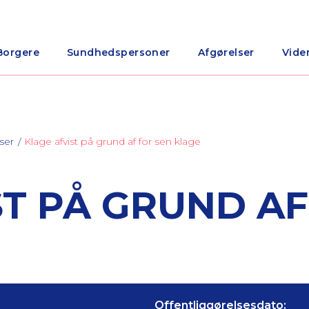
Borgere
Sundhedspersoner
Afgørelser
Vide
ser
Klage afvist på grund af for sen klage
ST PÅ GRUND AF
Offentliggørelsesdato: