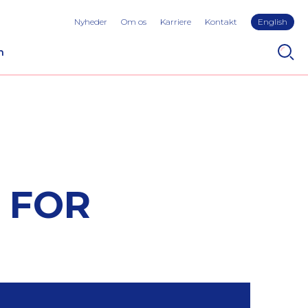
Nyheder
Om os
Karriere
Kontakt
English
n
 FOR