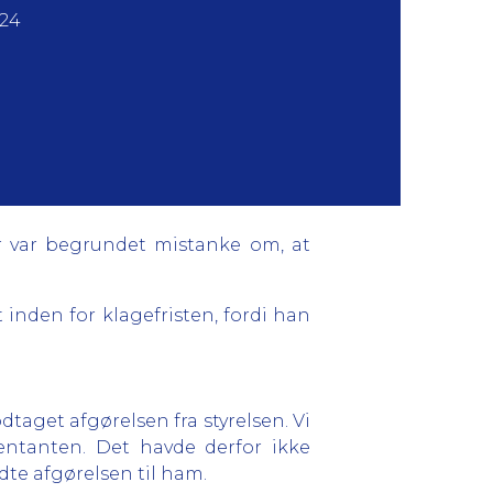
024
er var begrundet mistanke om, at
nden for klagefristen, fordi han
taget afgørelsen fra styrelsen. Vi
ntanten. Det havde derfor ikke
te afgørelsen til ham.