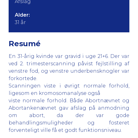
Afslag
Alder:
31 år
Resumé
En 31-årig kvinde var gravid i uge 21+6. Der var
ved 2. trimesterscanning påvist fejlstilling af
venstre fod, og venstre underbensknogler var
forkortede.
Scanningen viste i øvrigt normale forhold,
ligesom en kromosomanalyse også
viste normale forhold. Både Abortnævnet og
Abortankenævnet gav afslag på anmodning
om abort, da der var gode
behandlingsmuligheder og fosteret
forventeligt ville få et godt funktionsniveau.