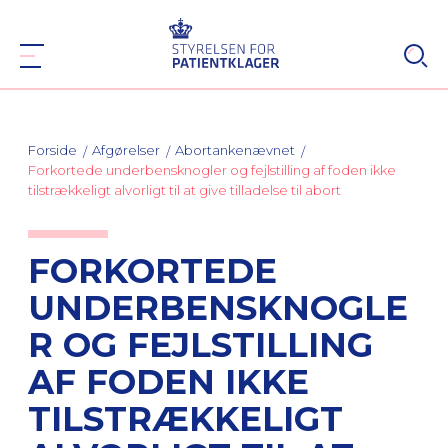
Forside
Afgørelser
Abortankenævnet
Forkortede underbensknogler og fejlstilling af foden ikke
tilstrækkeligt alvorligt til at give tilladelse til abort
FORKORTEDE
UNDERBENSKNOGLE
R OG FEJLSTILLING
AF FODEN IKKE
TILSTRÆKKELIGT