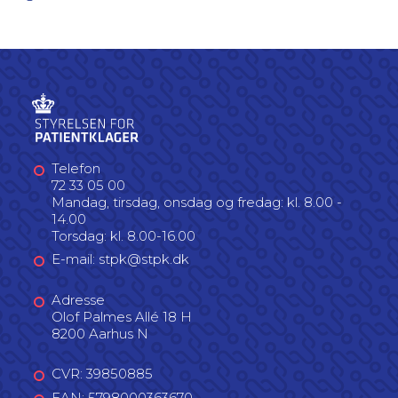
Telefon
72 33 05 00
Mandag, tirsdag, onsdag og fredag: kl. 8.00 -
14.00
Torsdag: kl. 8.00-16.00
E-mail: stpk@stpk.dk
Adresse
Olof Palmes Allé 18 H
8200 Aarhus N
CVR: 39850885
EAN: 5798000363670