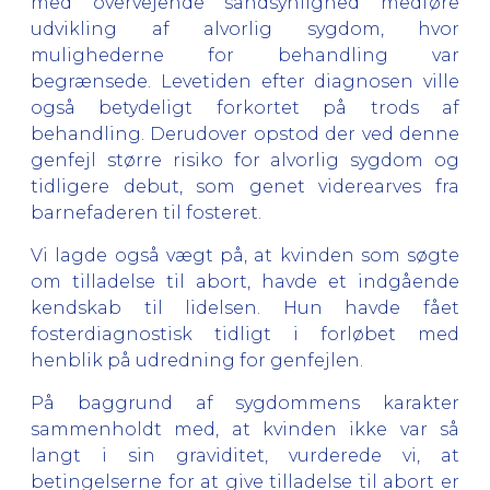
med overvejende sandsynlighed medføre
udvikling af alvorlig sygdom, hvor
mulighederne for behandling var
begrænsede. Levetiden efter diagnosen ville
også betydeligt forkortet på trods af
behandling. Derudover opstod der ved denne
genfejl større risiko for alvorlig sygdom og
tidligere debut, som genet viderearves fra
barnefaderen til fosteret.
Vi lagde også vægt på, at kvinden som søgte
om tilladelse til abort, havde et indgående
kendskab til lidelsen. Hun havde fået
fosterdiagnostisk tidligt i forløbet med
henblik på udredning for genfejlen.
På baggrund af sygdommens karakter
sammenholdt med, at kvinden ikke var så
langt i sin graviditet, vurderede vi, at
betingelserne for at give tilladelse til abort er