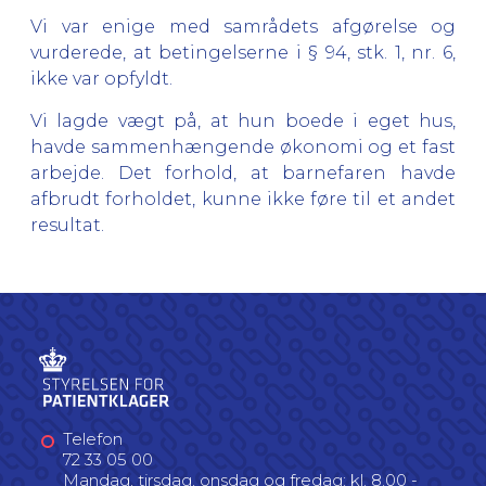
Vi var enige med samrådets afgørelse og
vurderede, at betingelserne i § 94, stk. 1, nr. 6,
ikke var opfyldt.
Vi lagde vægt på, at hun boede i eget hus,
havde sammenhængende økonomi og et fast
arbejde. Det forhold, at barnefaren havde
afbrudt forholdet, kunne ikke føre til et andet
resultat.
Telefon
72 33 05 00
Mandag, tirsdag, onsdag og fredag: kl. 8.00 -