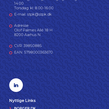
14.00
Torsdag: kl. 8.00-16.00
E-mail: stpk@stpk.dk
Adresse
Olof Palmes Allé 18 H
8200 Aarhus N
CVR: 39850885
EAN: 5798000363670
Følg os på LinkedIn
Linkedin profil
Nyttige Links
BORGER.DK