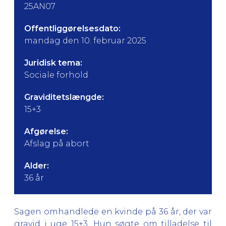
25AN07
Offentliggørelsesdato:
mandag den 10. februar 2025
Juridisk tema:
Sociale forhold
Graviditetslængde:
15+3
Afgørelse:
Afslag på abort
Alder:
36 år
Sagen omhandlede en kvinde på 36 år, der var
gravid i uge 15+3. Hun søgte om tilladelse til