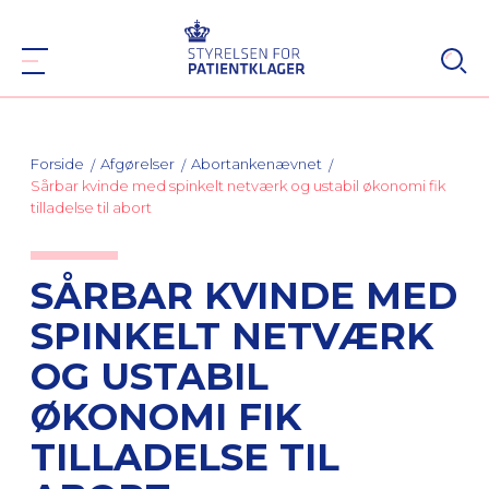
Forside
Afgørelser
Abortankenævnet
Sårbar kvinde med spinkelt netværk og ustabil økonomi fik
tilladelse til abort
SÅRBAR KVINDE MED
SPINKELT NETVÆRK
OG USTABIL
ØKONOMI FIK
TILLADELSE TIL