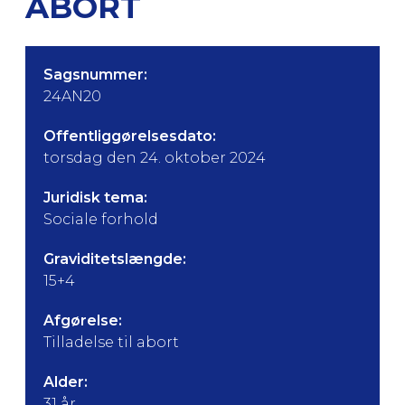
ABORT
Sagsnummer:
24AN20
Offentliggørelsesdato:
torsdag den 24. oktober 2024
Juridisk tema:
Sociale forhold
Graviditetslængde:
15+4
Afgørelse:
Tilladelse til abort
Alder:
31 år