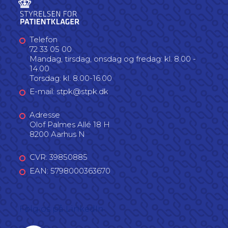
Telefon
72 33 05 00
Mandag, tirsdag, onsdag og fredag: kl. 8.00 -
14.00
Torsdag: kl. 8.00-16.00
E-mail: stpk@stpk.dk
Adresse
Olof Palmes Allé 18 H
8200 Aarhus N
CVR: 39850885
EAN: 5798000363670
Følg os på LinkedIn