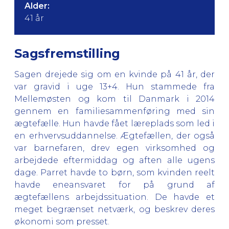
Alder:
41 år
Sagsfremstilling
Sagen drejede sig om en kvinde på 41 år, der
var gravid i uge 13+4. Hun stammede fra
Mellemøsten og kom til Danmark i 2014
gennem en familiesammenføring med sin
ægtefælle. Hun havde fået læreplads som led i
en erhvervsuddannelse. Ægtefællen, der også
var barnefaren, drev egen virksomhed og
arbejdede eftermiddag og aften alle ugens
dage. Parret havde to børn, som kvinden reelt
havde eneansvaret for på grund af
ægtefællens arbejdssituation. De havde et
meget begrænset netværk, og beskrev deres
økonomi som presset.