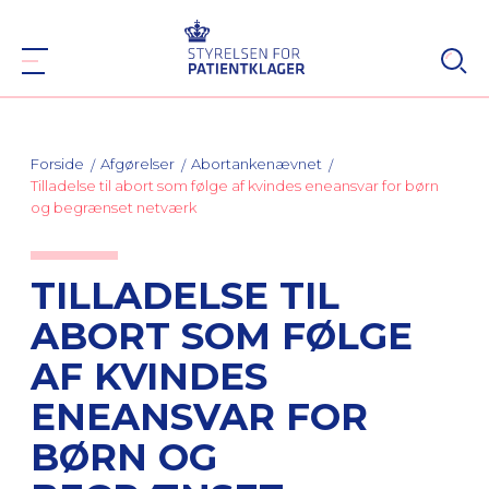
Forside
Afgørelser
Abortankenævnet
Tilladelse til abort som følge af kvindes eneansvar for børn
og begrænset netværk
TILLADELSE TIL
ABORT SOM FØLGE
AF KVINDES
ENEANSVAR FOR
BØRN OG