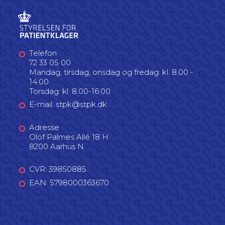
Telefon
72 33 05 00
Mandag, tirsdag, onsdag og fredag: kl. 8.00 -
14.00
Torsdag: kl. 8.00-16.00
E-mail: stpk@stpk.dk
Adresse
Olof Palmes Allé 18 H
8200 Aarhus N
CVR: 39850885
EAN: 5798000363670
Følg os på LinkedIn