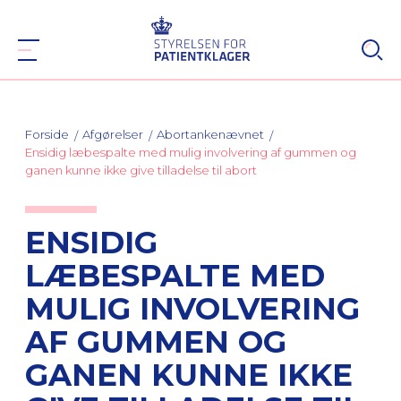
Forside
Afgørelser
Abortankenævnet
Ensidig læbespalte med mulig involvering af gummen og
ganen kunne ikke give tilladelse til abort
ENSIDIG
LÆBESPALTE MED
MULIG INVOLVERING
AF GUMMEN OG
GANEN KUNNE IKKE