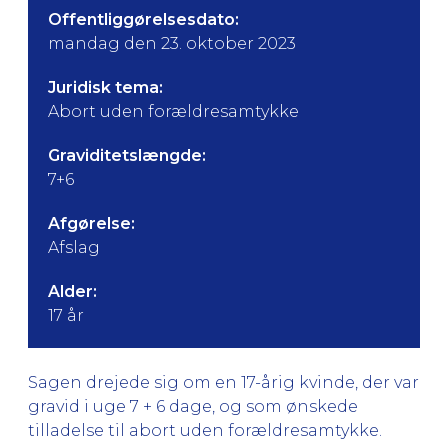
Offentliggørelsesdato:
mandag den 23. oktober 2023
Juridisk tema:
Abort uden forældresamtykke
Graviditetslængde:
7+6
Afgørelse:
Afslag
Alder:
17 år
Sagen drejede sig om en 17-årig kvinde, der var
gravid i uge 7 + 6 dage, og som ønskede
tilladelse til abort uden forældresamtykke.