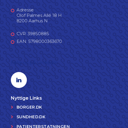
Adresse
Olof Palmes Allé 18 H
8200 Aarhus N
CVR: 39850885
EAN: 5798000363670
Følg os på LinkedIn
Linkedin profil
Nyttige Links
BORGER.DK
SUNDHED.DK
PATIENTERSTATNINGEN