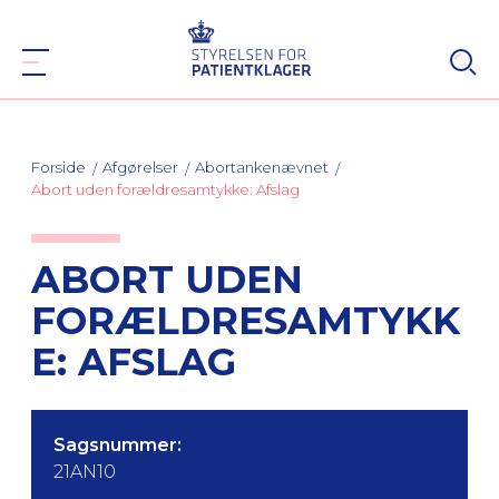
Forside
Afgørelser
Abortankenævnet
Abort uden forældresamtykke: Afslag
ABORT UDEN
FORÆLDRESAMTYKK
E: AFSLAG
Sagsnummer:
21AN10