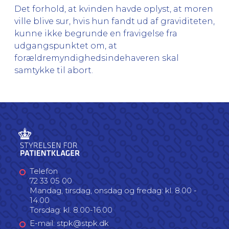
Det forhold, at kvinden havde oplyst, at moren
ville blive sur, hvis hun fandt ud af graviditeten,
kunne ikke begrunde en fravigelse fra
udgangspunktet om, at
forældremyndighedsindehaveren skal
samtykke til abort.
Telefon
72 33 05 00
Mandag, tirsdag, onsdag og fredag: kl. 8.00 -
14.00
Torsdag: kl. 8.00-16.00
E-mail: stpk@stpk.dk