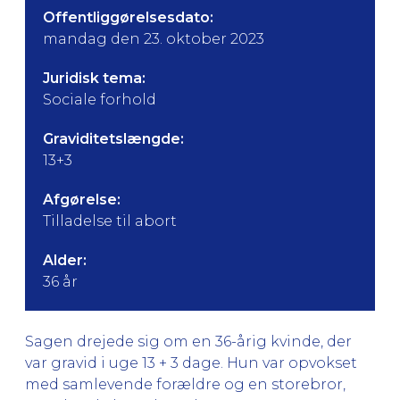
Offentliggørelsesdato:
mandag den 23. oktober 2023
Juridisk tema:
Sociale forhold
Graviditetslængde:
13+3
Afgørelse:
Tilladelse til abort
Alder:
36 år
Sagen drejede sig om en 36-årig kvinde, der
var gravid i uge 13 + 3 dage. Hun var opvokset
med samlevende forældre og en storebror,