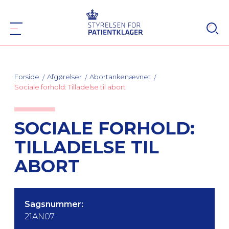
Forside
Afgørelser
Abortankenævnet
Sociale forhold: Tilladelse til abort
SOCIALE FORHOLD:
TILLADELSE TIL
ABORT
Sagsnummer:
21AN07