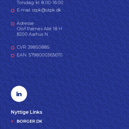
Torsdag: kl. 8.00-16.00
E-mail: stpk@stpk.dk
Adresse
Olof Palmes Allé 18 H
8200 Aarhus N
CVR: 39850885
EAN: 5798000363670
Følg os på LinkedIn
Linkedin profil
Nyttige Links
BORGER.DK