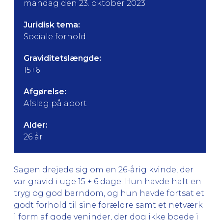
mandag den 23. oktober 2023
Juridisk tema:
Sociale forhold
Graviditetslængde:
15+6
Afgørelse:
Afslag på abort
Alder:
26 år
Sagen drejede sig om en 26-årig kvinde, der
var gravid i uge 15 + 6 dage. Hun havde haft en
tryg og god barndom, og hun havde fortsat et
godt forhold til sine forældre samt et netværk
i form af gode veninder, der dog ikke boede i