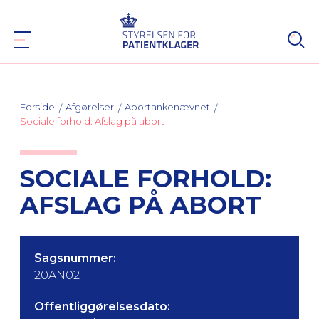
Forside
Afgørelser
Abortankenævnet
Sociale forhold: Afslag på abort
SOCIALE FORHOLD:
AFSLAG PÅ ABORT
Sagsnummer:
20AN02
Offentliggørelsesdato: