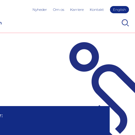
Nyheder
Om os
Karriere
Kontakt
English
n
: