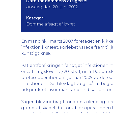
Dato for dommens afsigelse:
onsdag den 20. juni 2012
Kategori:
Domme afsagt af byret
En mand fik i marts 2007 foretaget en kikk
infektion i knæet. Forløbet varede frem til 
kunstigt knæ.
Patientforsikringen fandt, at infektionen hv
erstatningslovens § 20, stk. 1, nr. 4. Patien
proteseoperationen i januar 2009 vurderede 
infektionen. Der blev lagt vægt på, at be
tidspunktet, hvor man fandt indikation for
Sagen blev indbragt for domstolene og fore
grund, at skadelidte forud for operationen