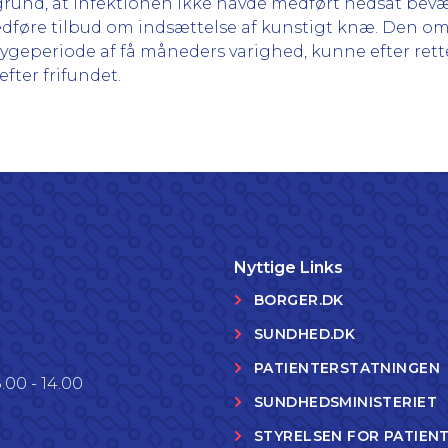
il grund, at infektionen ikke havde medført nedsat bev
 medføre tilbud om indsættelse af kunstigt knæ. Den 
ygeperiode af få måneders varighed, kunne efter rette
fter frifundet.
Nyttige Links
BORGER.DK
SUNDHED.DK
PATIENTERSTATNINGEN
.00 - 14.00
SUNDHEDSMINISTERIET
STYRELSEN FOR PATIEN