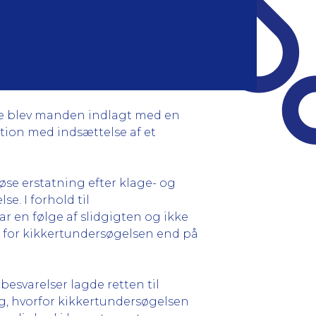
ere blev manden indlagt med en
ration med indsættelse af et
løse erstatning efter klage- og
e. I forhold til
r en følge af slidgigten og ikke
d for kikkertundersøgelsen end på
esvarelser lagde retten til
ng, hvorfor kikkertundersøgelsen