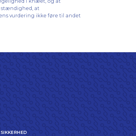
ægelighed i knæet, og at
omstændighed, at
ns vurdering ikke føre til andet
TSIKKERHED