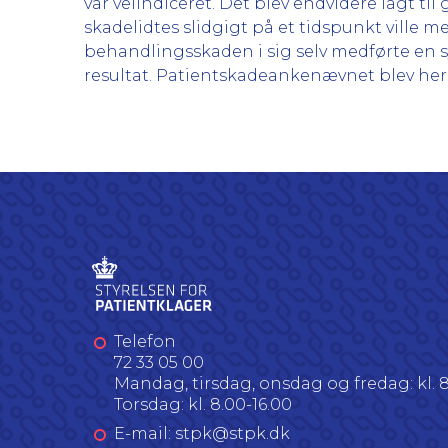
var velindiceret. Det blev endvidere lagt t
skadelidtes slidgigt på et tidspunkt ville
behandlingsskaden i sig selv medførte en s
resultat. Patientskadeankenævnet blev here
Telefon
72 33 05 00
Mandag, tirsdag, onsdag og fredag: kl. 8
Torsdag: kl. 8.00-16.00
E-mail: stpk@stpk.dk