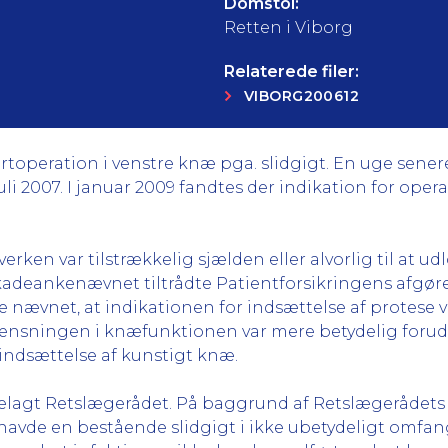
Domstol:
Retten i Viborg
Relaterede filer:
VIBORG200612
ertoperation i venstre knæ pga. slidgigt. En uge sen
juli 2007. I januar 2009 fandtes der indikation for ope
erken var tilstrækkelig sjælden eller alvorlig til at ud
tskadeankenævnet tiltrådte Patientforsikringens afgørels
nævnet, at indikationen for indsættelse af protese va
grænsningen i knæfunktionen var mere betydelig foru
 indsættelse af kunstigt knæ.
lagt Retslægerådet. På baggrund af Retslægerådets b
 havde en bestående slidgigt i ikke ubetydeligt omfa