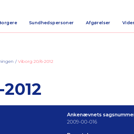
Borgere
Sundhedspersoner
Afgørelser
Vide
ningen
Viborg 20/6-2012
-2012
Ankenævnets sagsnummer
2009-00-016