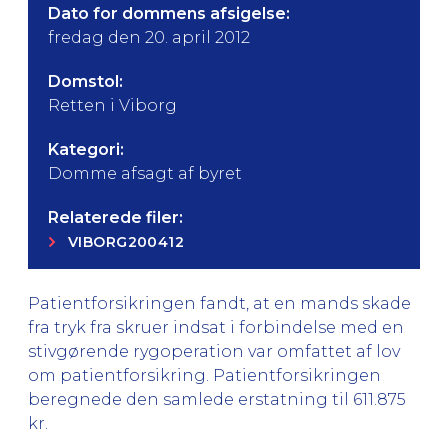
Dato for dommens afsigelse:
fredag den 20. april 2012
Domstol:
Retten i Viborg
Kategori:
Domme afsagt af byret
Relaterede filer:
VIBORG200412
Patientforsikringen fandt, at en mands skade
fra tryk fra skruer indsat i forbindelse med en
stivgørende rygoperation var omfattet af lov
om patientforsikring. Patientforsikringen
beregnede den samlede erstatning til 611.875
kr.