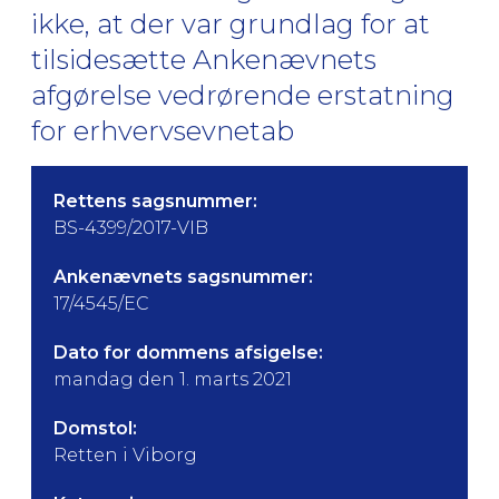
ikke, at der var grundlag for at
tilsidesætte Ankenævnets
afgørelse vedrørende erstatning
for erhvervsevnetab
Rettens sagsnummer:
BS-4399/2017-VIB
Ankenævnets sagsnummer:
17/4545/EC
Dato for dommens afsigelse:
mandag den 1. marts 2021
Domstol:
Retten i Viborg