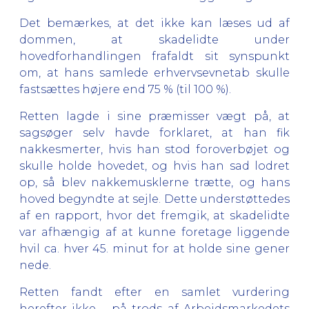
Det bemærkes, at det ikke kan læses ud af
dommen, at skadelidte under
hovedforhandlingen frafaldt sit synspunkt
om, at hans samlede erhvervsevnetab skulle
fastsættes højere end 75 % (til 100 %).
Retten lagde i sine præmisser vægt på, at
sagsøger selv havde forklaret, at han fik
nakkesmerter, hvis han stod foroverbøjet og
skulle holde hovedet, og hvis han sad lodret
op, så blev nakkemusklerne trætte, og hans
hoved begyndte at sejle. Dette understøttedes
af en rapport, hvor det fremgik, at skadelidte
var afhængig af at kunne foretage liggende
hvil ca. hver 45. minut for at holde sine gener
nede.
Retten fandt efter en samlet vurdering
herefter ikke – på trods af Arbejdsmarkedets