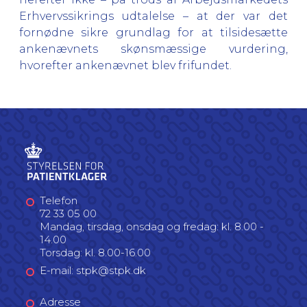
Erhvervssikrings udtalelse – at der var det
fornødne sikre grundlag for at tilsidesætte
ankenævnets skønsmæssige vurdering,
hvorefter ankenævnet blev frifundet.
Telefon
72 33 05 00
Mandag, tirsdag, onsdag og fredag: kl. 8.00 -
14.00
Torsdag: kl. 8.00-16.00
E-mail: stpk@stpk.dk
Adresse