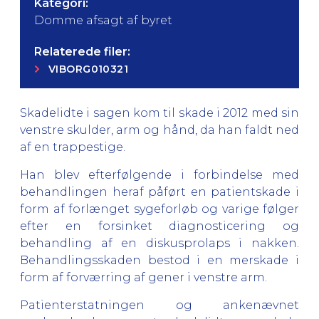
Kategori:
Domme afsagt af byret
Relaterede filer:
VIBORG010321
Skadelidte i sagen kom til skade i 2012 med sin
venstre skulder, arm og hånd, da han faldt ned
af en trappestige.
Han blev efterfølgende i forbindelse med
behandlingen heraf påført en patientskade i
form af forlænget sygeforløb og varige følger
efter en forsinket diagnosticering og
behandling af en diskusprolaps i nakken.
Behandlingsskaden bestod i en merskade i
form af forværring af gener i venstre arm.
Patienterstatningen og ankenævnet