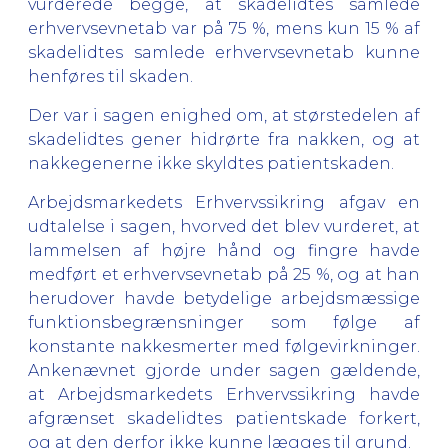
vurderede begge, at skadelidtes samlede
erhvervsevnetab var på 75 %, mens kun 15 % af
skadelidtes samlede erhvervsevnetab kunne
henføres til skaden.
Der var i sagen enighed om, at størstedelen af
skadelidtes gener hidrørte fra nakken, og at
nakkegenerne ikke skyldtes patientskaden.
Arbejdsmarkedets Erhvervssikring afgav en
udtalelse i sagen, hvorved det blev vurderet, at
lammelsen af højre hånd og fingre havde
medført et erhvervsevnetab på 25 %, og at han
herudover havde betydelige arbejdsmæssige
funktionsbegrænsninger som følge af
konstante nakkesmerter med følgevirkninger.
Ankenævnet gjorde under sagen gældende,
at Arbejdsmarkedets Erhvervssikring havde
afgrænset skadelidtes patientskade forkert,
og at den derfor ikke kunne lægges til grund.