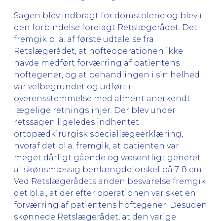
Sagen blev indbragt for domstolene og blev i
den forbindelse forelagt Retslægerådet. Det
fremgik bl.a. af første udtalelse fra
Retslægerådet, at hofteoperationen ikke
havde medført forværring af patientens
hoftegener, og at behandlingen i sin helhed
var velbegrundet og udført i
overensstemmelse med alment anerkendt
lægelige retningslinjer. Der blev under
retssagen ligeledes indhentet
ortopædkirurgisk speciallægeerklæring,
hvoraf det bl.a. fremgik, at patienten var
meget dårligt gående og væsentligt generet
af skønsmæssig benlængdeforskel på 7-8 cm.
Ved Retslægerådets anden besvarelse fremgik
det bl.a., at der efter operationen var sket en
forværring af patientens hoftegener. Desuden
skønnede Retslægerådet, at den varige