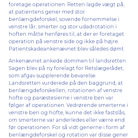
foretage operationen. Retten lagde vægt på,
at patientens gener med stor
benlængdeforskel, sovende fornemmelse i
venstre lår, smerter og stor udadrotation i
hoften måtte henføres til, at der er foretaget
operation på venstre side og ikke på højre.
Patientskadeankenævnet blev således dømt.
Ankenævnet ankede dommen til landsretten.
Sagen blev på ny forelagt for Retslægerådet,
som afgav supplerende bevarelse.
Landsretten vurderede på den baggrund, at
benlængdeforskellen, rotationen af venstre
hofte og paræstesierne i venstre ben var
følger af operationen. Vedrørende smerterne i
venstre ben og hofte, kunne det ikke fastslås,
om smerterne var anderledes eller værre end
før operationen. For så vidt generne i form af
benlængdeforskel og rotation var disse gener