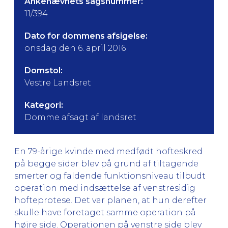
Ankenævnets sagsnummer:
11/394
Dato for dommens afsigelse:
onsdag den 6. april 2016
Domstol:
Vestre Landsret
Kategori:
Domme afsagt af landsret
En 79-årige kvinde med medfødt hofteskred
på begge sider blev på grund af tiltagende
smerter og faldende funktionsniveau tilbudt
operation med indsættelse af venstresidig
hofteprotese. Det var planen, at hun derefter
skulle have foretaget samme operation på
højre side. Operationen på venstre side blev