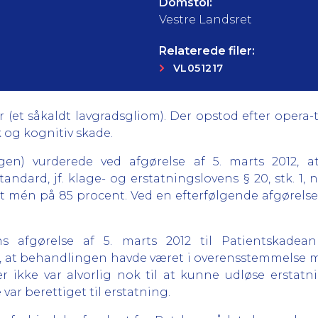
Domstol:
Vestre Landsret
Relaterede filer:
VL051217
(et såkaldt lavgradsgliom). Der opstod efter opera-t
 og kognitiv skade.
ngen) vurderede ved afgørelse af 5. marts 2012, a
dard, jf. klage- og erstatningslovens § 20, stk. 1, nr
t mén på 85 procent. Ved en efterfølgende afgørelse 
ns afgørelse af 5. marts 2012 til Patientskade
, at behandlingen havde været i overensstemmelse me
ikke var alvorlig nok til at kunne udløse erstatning 
var berettiget til erstatning.