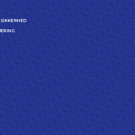
TSIKKERHED
ÆRING