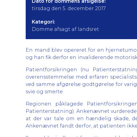
Dato for dommens afsigelse:
tirsdag den 5. december 2017
Kategori:
Domme afsagt af landsret
En mand blev opereret for en hjernetumor 
og han fik derfor en invaliderende motorisk
Patientforsikringen (nu Patienterstatni
overensstemmelse med erfaren specialiststan
ved samme afgørelse godtgørelse for varig
svie og smerte.
Regionen påklagede Patientforsikringe
Patienterstatning). Ankenævnet vurderede
at der var tale om en hændelig skade, der 
Ankenævnet fandt derfor, at patienten ikke 