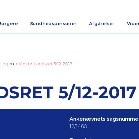
Borgere
Sundhedspersoner
Afgørelser
Vide
ningen
Vestre Landsret 5/12-2017
SRET 5/12-2017
Ankenævnets sagsnummer
12/1460