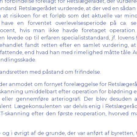
en forbindelse forelagt for Retslægerådet, der vurder
tandard. Retslægerådet vurderede, at der ved en sådan 
og at risikoen for et forløb som det aktuelle var mi
e have en forventet overlevelsesperiode på ca. s
procent, hvis man ikke havde foretaget operatio
evede op til erfaren specialiststandard, jf. lovens § 2
andlet fandt retten efter en samlet vurdering, at
fattende, end hvad han med rimelighed måtte tåle. A
andlingsskade.
andsretten med påstand om frifindelse.
der anmodet om fornyet forelæggelse for Retslægeråd
-skanning umiddelbart efter operation for blødning e
 eller gennemføre arteriografi. Der blev desuden 
ent. Lægekonsulenten var delvis enig i Retslægeråd
n CT-skanning efter den første reoperation, hvorved
 i øvrigt af de grunde, der var anført af byretten, t