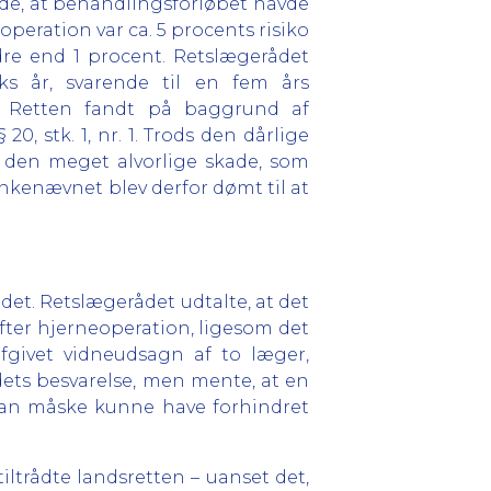
ede, at behandlingsforløbet havde
operation var ca. 5 procents risiko
ndre end 1 procent. Retslægerådet
eks år, svarende til en fem års
n. Retten fandt på baggrund af
0, stk. 1, nr. 1. Trods den dårlige
 den meget alvorlige skade, som
nkenævnet blev derfor dømt til at
et. Retslægerådet udtalte, at det
fter hjerneoperation, ligesom det
afgivet vidneudsagn af to læger,
ets besvarelse, men mente, at en
 man måske kunne have forhindret
iltrådte landsretten – uanset det,