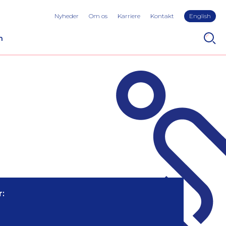
Nyheder
Om os
Karriere
Kontakt
English
n
: