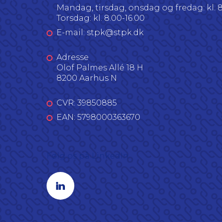
Mandag, tirsdag, onsdag og fredag: kl. 8
Torsdag: kl. 8.00-16.00
E-mail: stpk@stpk.dk
Adresse
Olof Palmes Allé 18 H
8200 Aarhus N
CVR: 39850885
EAN: 5798000363670
Følg os på LinkedIn
Linkedin profil