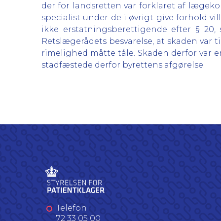
der for landsretten var forklaret af læge
specialist under de i øvrigt give forhold 
ikke erstatningsberettigende efter § 20, 
Retslægerådets besvarelse, at skaden var 
rimelighed måtte tåle. Skaden derfor var er
stadfæstede derfor byrettens afgørelse.
Telefon
72 33 05 00