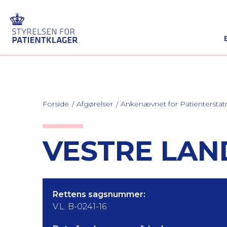
Forside
Afgørelser
Ankenævnet for Patienterstat
VESTRE LAND
Rettens sagsnummer:
V.L. B-0241-16