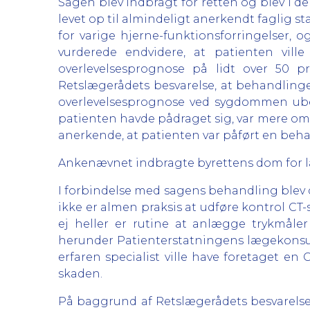
Sagen blev indbragt for retten og blev i d
levet op til almindeligt anerkendt faglig s
for varige hjerne-funktionsforringelser, 
vurderede endvidere, at patienten vill
overlevelsesprognose på lidt over 50 
Retslægerådets besvarelse, at behandlingen l
overlevelsesprognose ved sygdommen ubeh
patienten havde pådraget sig, var mere om
anerkende, at patienten var påført en beh
Ankenævnet indbragte byrettens dom for l
I forbindelse med sagens behandling blev 
ikke er almen praksis at udføre kontrol CT
ej heller er rutine at anlægge trykmåler
herunder Patienterstatningens lægekonsul
erfaren specialist ville have foretaget e
skaden.
På baggrund af Retslægerådets besvarelse og