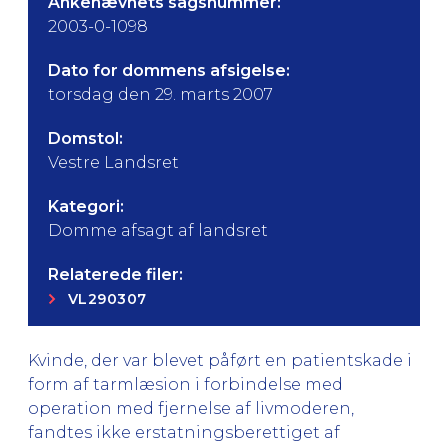
Ankenævnets sagsnummer:
2003-0-1098
Dato for dommens afsigelse:
torsdag den 29. marts 2007
Domstol:
Vestre Landsret
Kategori:
Domme afsagt af landsret
Relaterede filer:
VL290307
Kvinde, der var blevet påført en patientskade i
form af tarmlæsion i forbindelse med
operation med fjernelse af livmoderen,
fandtes ikke erstatningsberettiget af